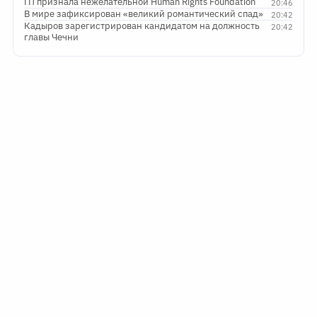
ГП признала нежелательной Human Rights Foundation
20:46
В мире зафиксирован «великий романтический спад»
20:42
Кадыров зарегистрирован кандидатом на должность
20:42
главы Чечни