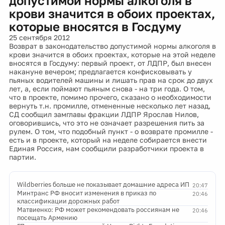
допустимой нормы алкоголя в
крови значится в обоих проектах,
которые вносятся в Госдуму
25 сентября 2012
Возврат в законодательство допустимой нормы алкоголя в
крови значится в обоих проектах, которые на этой неделе
вносятся в Госдуму: первый проект, от ЛДПР, был внесен
накануне вечером; предлагается конфисковывать у
пьяных водителей машины и лишать прав на срок до двух
лет, а, если поймают пьяным снова - на три года. О том,
что в проекте, помимо прочего, сказано о необходимости
вернуть т.н. промилле, отмененные несколько лет назад,
СД сообщил замглавы фракции ЛДПР Ярослав Нилов,
оговорившись, что это не означает разрешения пить за
рулем. О том, что подобный пункт - о возврате промилле -
есть и в проекте, который на неделе собирается внести
Единая Россия, нам сообщили разработчики проекта в
партии.
Wildberries больше не показывает домашние адреса ИП
20:47
Минтранс РФ вносит изменения в приказ по
20:46
классификации дорожных работ
Матвиенко: РФ может рекомендовать россиянам не
20:46
посещать Армению