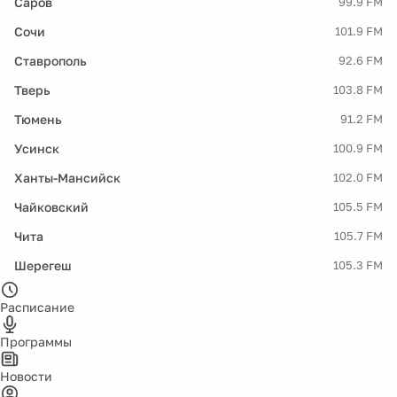
Саров
99.9 FM
Сочи
101.9 FM
Ставрополь
92.6 FM
Тверь
103.8 FM
Тюмень
91.2 FM
Усинск
100.9 FM
Ханты-Мансийск
102.0 FM
Чайковский
105.5 FM
Чита
105.7 FM
Шерегеш
105.3 FM
Расписание
Программы
Новости