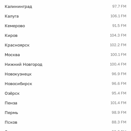
Калининград
97.7 FM
Калуга
106.1 FM
Кемерово
91.5 FM
Киров
104.3 FM
Красноярск
102.2 FM
Москва
100.1 FM
Нижний Новгород
100.4 FM
Новокузнецк
96.9 FM
Новосибирск
96.6 FM
Озёрск
95.4 FM
Пенза
101.4 FM
Пермь
98.9 FM
Псков
88.3 FM