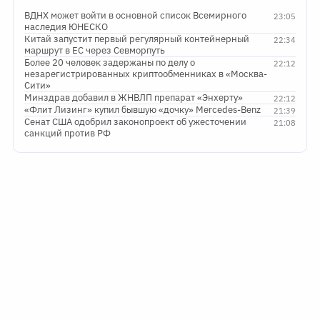
ВДНХ может войти в основной список Всемирного
23:05
наследия ЮНЕСКО
Китай запустит первый регулярный контейнерный
22:34
маршрут в ЕС через Севморпуть
Более 20 человек задержаны по делу о
22:12
незарегистрированных криптообменниках в «Москва-
Сити»
Минздрав добавил в ЖНВЛП препарат «Энхерту»
22:12
«Флит Лизинг» купил бывшую «дочку» Mercedes-Benz
21:39
Сенат США одобрил законопроект об ужесточении
21:08
санкций против РФ