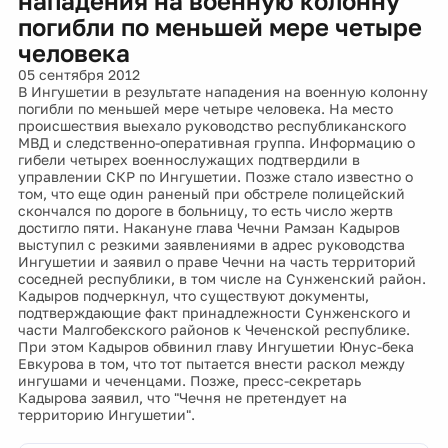
нападения на военную колонну
погибли по меньшей мере четыре
человека
05 сентября 2012
В Ингушетии в результате нападения на военную колонну
погибли по меньшей мере четыре человека. На место
происшествия выехало руководство республиканского
МВД и следственно-оперативная группа. Информацию о
гибели четырех военнослужащих подтвердили в
управлении СКР по Ингушетии. Позже стало известно о
том, что еще один раненый при обстреле полицейский
скончался по дороге в больницу, то есть число жертв
достигло пяти. Накануне глава Чечни Рамзан Кадыров
выступил с резкими заявлениями в адрес руководства
Ингушетии и заявил о праве Чечни на часть территорий
соседней республики, в том числе на Сунженский район.
Кадыров подчеркнул, что существуют документы,
подтверждающие факт принадлежности Сунженского и
части Малгобекского районов к Чеченской республике.
При этом Кадыров обвинил главу Ингушетии Юнус-бека
Евкурова в том, что тот пытается внести раскол между
ингушами и чеченцами. Позже, пресс-секретарь
Кадырова заявил, что "Чечня не претендует на
территорию Ингушетии".