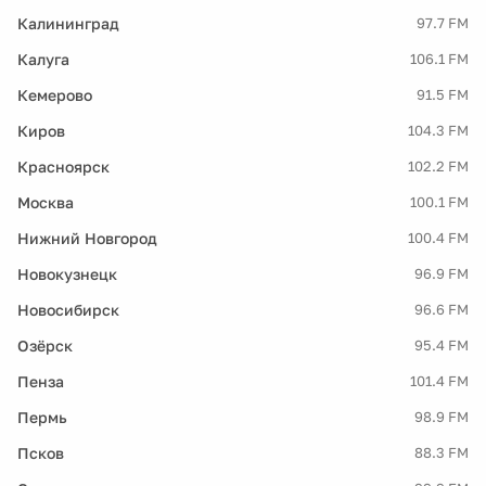
Калининград
97.7 FM
Калуга
106.1 FM
Кемерово
91.5 FM
Киров
104.3 FM
Красноярск
102.2 FM
Москва
100.1 FM
Нижний Новгород
100.4 FM
Новокузнецк
96.9 FM
Новосибирск
96.6 FM
Озёрск
95.4 FM
Пенза
101.4 FM
Пермь
98.9 FM
Псков
88.3 FM