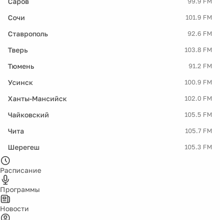
Саров
99.9 FM
Сочи
101.9 FM
Ставрополь
92.6 FM
Тверь
103.8 FM
Тюмень
91.2 FM
Усинск
100.9 FM
Ханты-Мансийск
102.0 FM
Чайковский
105.5 FM
Чита
105.7 FM
Шерегеш
105.3 FM
Расписание
Программы
Новости