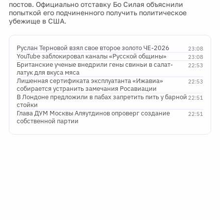
постов. Официально отставку Бо Силая объяснили
попыткой его подчиненного получить политическое
убежище в США.
Руслан Терновой взял свое второе золото ЧЕ-2026
23:08
YouTube заблокировал каналы «Русской общины»
23:08
Британские ученые внедрили гены свиньи в салат-
22:53
латук для вкуса мяса
Лишенная сертификата эксплуатанта «Ижавиа»
22:53
собирается устранить замечания Росавиации
В Лондоне предложили в пабах запретить пить у барной
22:51
стойки
Глава ДУМ Москвы Аляутдинов опроверг создание
22:51
собственной партии