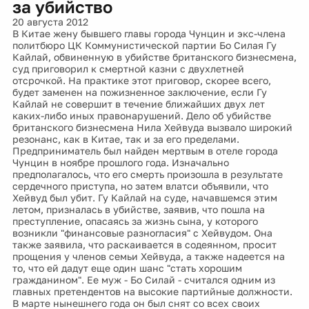
за убийство
20 августа 2012
В Китае жену бывшего главы города Чунцин и экс-члена
политбюро ЦК Коммунистической партии Бо Силая Гу
Кайлай, обвиненную в убийстве британского бизнесмена,
суд приговорил к смертной казни с двухлетней
отсрочкой. На практике этот приговор, скорее всего,
будет заменен на пожизненное заключение, если Гу
Кайлай не совершит в течение ближайших двух лет
каких-либо иных правонарушений. Дело об убийстве
британского бизнесмена Нила Хейвуда вызвало широкий
резонанс, как в Китае, так и за его пределами.
Предприниматель был найден мертвым в отеле города
Чунцин в ноябре прошлого года. Изначально
предполагалось, что его смерть произошла в результате
сердечного приступа, но затем влатси объявили, что
Хейвуд был убит. Гу Кайлай на суде, начавшемся этим
летом, призналась в убийстве, заявив, что пошла на
преступление, опасаясь за жизнь сына, у которого
возникли "финансовые разногласия" с Хейвудом. Она
также заявила, что раскаивается в содеянном, просит
прощения у членов семьи Хейвуда, а также надеется на
то, что ей дадут еще один шанс "стать хорошим
гражданином". Ее муж - Бо Силай - считался одним из
главных претендентов на высокие партийные должности.
В марте нынешнего года он был снят со всех своих