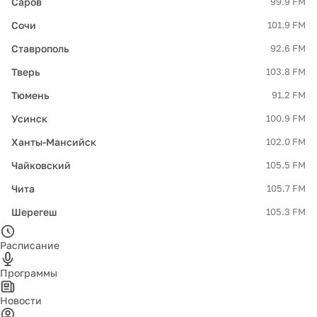
Саров
99.9 FM
Сочи
101.9 FM
Ставрополь
92.6 FM
Тверь
103.8 FM
Тюмень
91.2 FM
Усинск
100.9 FM
Ханты-Мансийск
102.0 FM
Чайковский
105.5 FM
Чита
105.7 FM
Шерегеш
105.3 FM
Расписание
Программы
Новости