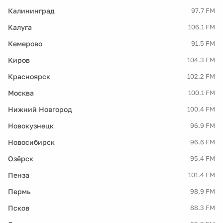
Калининград
97.7 FM
Калуга
106.1 FM
Кемерово
91.5 FM
Киров
104.3 FM
Красноярск
102.2 FM
Москва
100.1 FM
Нижний Новгород
100.4 FM
Новокузнецк
96.9 FM
Новосибирск
96.6 FM
Озёрск
95.4 FM
Пенза
101.4 FM
Пермь
98.9 FM
Псков
88.3 FM