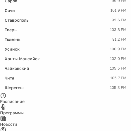
Саров
99.9 FM
Сочи
101.9 FM
Ставрополь
92.6 FM
Тверь
103.8 FM
Тюмень
91.2 FM
Усинск
100.9 FM
Ханты-Мансийск
102.0 FM
Чайковский
105.5 FM
Чита
105.7 FM
Шерегеш
105.3 FM
Расписание
Программы
Новости