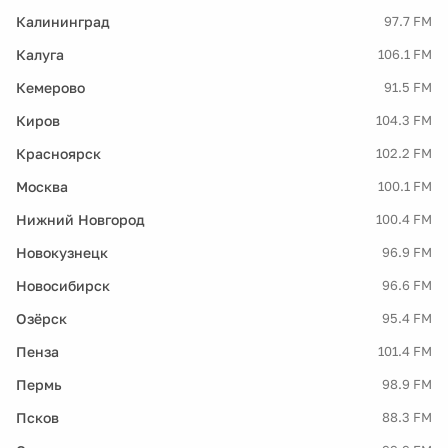
Калининград
97.7 FM
Калуга
106.1 FM
Кемерово
91.5 FM
Киров
104.3 FM
Красноярск
102.2 FM
Москва
100.1 FM
Нижний Новгород
100.4 FM
Новокузнецк
96.9 FM
Новосибирск
96.6 FM
Озёрск
95.4 FM
Пенза
101.4 FM
Пермь
98.9 FM
Псков
88.3 FM