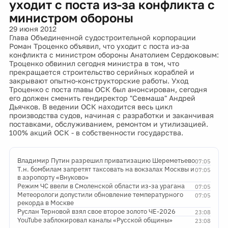
уходит с поста из-за конфликта с
министром обороны
29 июня 2012
Глава Объединенной судостроительной корпорации
Роман Троценко объявил, что уходит с поста из-за
конфликта с министром обороны Анатолием Сердюковым:
Троценко обвинил сегодня министра в том, что
прекращается строительство серийных кораблей и
закрывают опытно-конструкторские работы. Уход
Троценко с поста главы ОСК был анонсирован, сегодня
его должен сменить гендиректор "Севмаша" Андрей
Дьячков. В ведении ОСК находится весь цикл
производства судов, начиная с разработки и заканчивая
поставками, обслуживанием, ремонтом и утилизацией.
100% акций ОСК - в собственности государства.
Владимир Путин разрешил приватизацию Шереметьево
07:05
Т.н. бомбилам запретят таксовать на вокзалах Москвы и
07:05
в аэропорту «Внуково»
Режим ЧС ввели в Смоленской области из-за урагана
07:05
Метеорологи допустили обновление температурного
07:05
рекорда в Москве
Руслан Терновой взял свое второе золото ЧЕ-2026
23:08
YouTube заблокировал каналы «Русской общины»
23:08