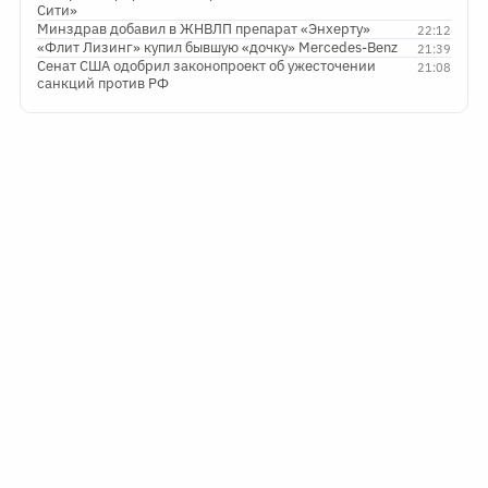
Сити»
Минздрав добавил в ЖНВЛП препарат «Энхерту»
22:12
«Флит Лизинг» купил бывшую «дочку» Mercedes-Benz
21:39
Сенат США одобрил законопроект об ужесточении
21:08
санкций против РФ