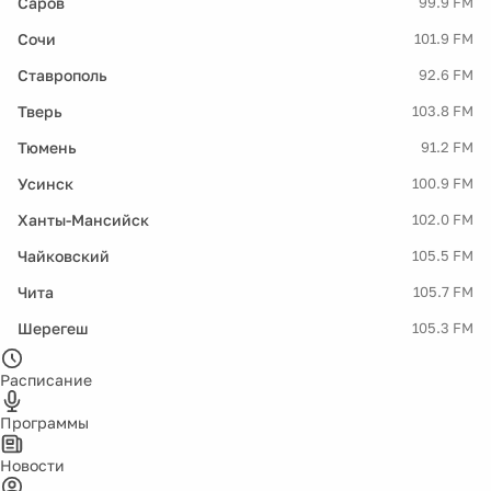
Саров
99.9 FM
Сочи
101.9 FM
Ставрополь
92.6 FM
Тверь
103.8 FM
Тюмень
91.2 FM
Усинск
100.9 FM
Ханты-Мансийск
102.0 FM
Чайковский
105.5 FM
Чита
105.7 FM
Шерегеш
105.3 FM
Расписание
Программы
Новости