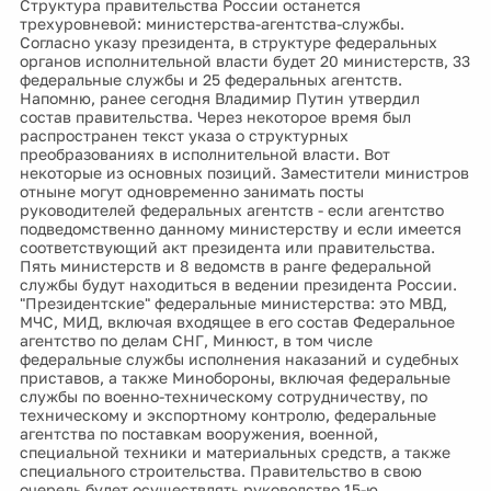
Структура правительства России останется
трехуровневой: министерства-агентства-службы.
Согласно указу президента, в структуре федеральных
органов исполнительной власти будет 20 министерств, 33
федеральные службы и 25 федеральных агентств.
Напомню, ранее сегодня Владимир Путин утвердил
состав правительства. Через некоторое время был
распространен текст указа о структурных
преобразованиях в исполнительной власти. Вот
некоторые из основных позиций. Заместители министров
отныне могут одновременно занимать посты
руководителей федеральных агентств - если агентство
подведомственно данному министерству и если имеется
соответствующий акт президента или правительства.
Пять министерств и 8 ведомств в ранге федеральной
службы будут находиться в ведении президента России.
"Президентские" федеральные министерства: это МВД,
МЧС, МИД, включая входящее в его состав Федеральное
агентство по делам СНГ, Минюст, в том числе
федеральные службы исполнения наказаний и судебных
приставов, а также Минобороны, включая федеральные
службы по военно-техническому сотрудничеству, по
техническому и экспортному контролю, федеральные
агентства по поставкам вооружения, военной,
специальной техники и материальных средств, а также
специального строительства. Правительство в свою
очередь будет осуществлять руководство 15-ю