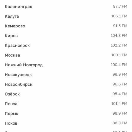
Калининград
97.7 FM
Калуга
106.1 FM
Кемерово
91.5 FM
Киров
104.3 FM
Красноярск
102.2 FM
Москва
100.1 FM
Нижний Новгород
100.4 FM
Новокузнецк
96.9 FM
Новосибирск
96.6 FM
Озёрск
95.4 FM
Пенза
101.4 FM
Пермь
98.9 FM
Псков
88.3 FM