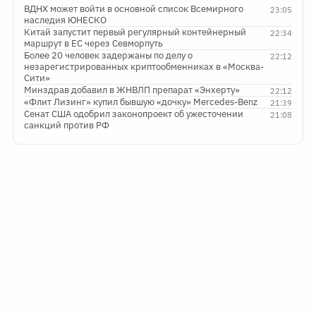
ВДНХ может войти в основной список Всемирного
23:05
наследия ЮНЕСКО
Китай запустит первый регулярный контейнерный
22:34
маршрут в ЕС через Севморпуть
Более 20 человек задержаны по делу о
22:12
незарегистрированных криптообменниках в «Москва-
Сити»
Минздрав добавил в ЖНВЛП препарат «Энхерту»
22:12
«Флит Лизинг» купил бывшую «дочку» Mercedes-Benz
21:39
Сенат США одобрил законопроект об ужесточении
21:08
санкций против РФ