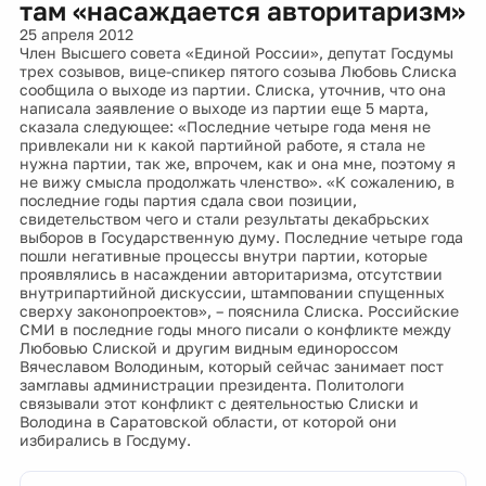
там «насаждается авторитаризм»
25 апреля 2012
Член Высшего совета «Единой России», депутат Госдумы
трех созывов, вице-спикер пятого созыва Любовь Слиска
сообщила о выходе из партии. Слиска, уточнив, что она
написала заявление о выходе из партии еще 5 марта,
сказала следующее: «Последние четыре года меня не
привлекали ни к какой партийной работе, я стала не
нужна партии, так же, впрочем, как и она мне, поэтому я
не вижу смысла продолжать членство». «К сожалению, в
последние годы партия сдала свои позиции,
свидетельством чего и стали результаты декабрьских
выборов в Государственную думу. Последние четыре года
пошли негативные процессы внутри партии, которые
проявлялись в насаждении авторитаризма, отсутствии
внутрипартийной дискуссии, штамповании спущенных
сверху законопроектов», – пояснила Слиска. Российские
СМИ в последние годы много писали о конфликте между
Любовью Слиской и другим видным единороссом
Вячеславом Володиным, который сейчас занимает пост
замглавы администрации президента. Политологи
связывали этот конфликт с деятельностью Слиски и
Володина в Саратовской области, от которой они
избирались в Госдуму.