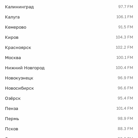
Калининград
97.7 FM
Калуга
106.1 FM
Кемерово
91.5 FM
Киров
104.3 FM
Красноярск
102.2 FM
Москва
100.1 FM
Нижний Новгород
100.4 FM
Новокузнецк
96.9 FM
Новосибирск
96.6 FM
Озёрск
95.4 FM
Пенза
101.4 FM
Пермь
98.9 FM
Псков
88.3 FM