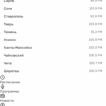
Саров
99.9 FM
Сочи
101.9 FM
Ставрополь
92.6 FM
Тверь
103.8 FM
Тюмень
91.2 FM
Усинск
100.9 FM
Ханты-Мансийск
102.0 FM
Чайковский
105.5 FM
Чита
105.7 FM
Шерегеш
105.3 FM
Расписание
Программы
Новости