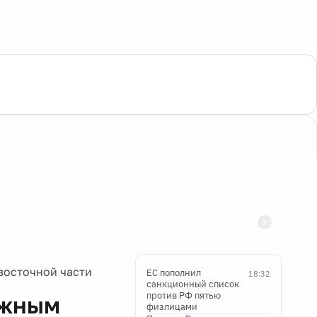
восточной части
ЕС пополнил
18:32
санкционный список
против РФ пятью
ожным
физлицами