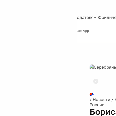
События
Контакты
О нас
Экскурсии
Silver Studio
Рекламодателям
Юридиче
Слушайте
App Store
Google Play
Telegram App
Серебряный
дождь
12+
Реклама
/
Новости
/
России
Борис