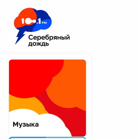
Москва 100.1 FM
Апатиты
Астрахань
Волгоград
Вологда
Екатеринбург
Иваново
Казань
Калининград
Калуга