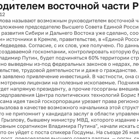
одителем восточной части 
12
лова называют возможным руководителем восточной ча
едложение председателю Высшего Совета Единой Росси
развития Сибири и Дальнего Востока уже сделано, со
» источники в Кремле, правительстве, в «Единой Росс
Медведева. Согласие, с их слов, уже получено. По данн
создаваемой госкомпании, контролировать которую бу
ладимир Путин, будет подчиняться 60% территории стр
чно выведены из-под федеральных законов о недрах, ле
ельстве, трудовой деятельности и даже о гражданстве.
 заявлено привлечение инвестиций. В частности, она 
смотрению лицензии на полезные ископаемые. Подчиня
удет напрямую президенту, а прочие госорганы вмешива
Предправления Центра политических технологий Борис
о сама идея такой госкорпорации урезает права регионо
рызлова в качестве возможного начальника этой струк
что не припомнит у кандидата заслуг в области управле
 Грызлову, бывшему министру МВД, которого издание 
овным соратником Владимира Путина", начали искать с
что он уйдет с поста спикера Госдумы. На съезде 26 ма
пост, председателя высшего совета партии, — орган, ск