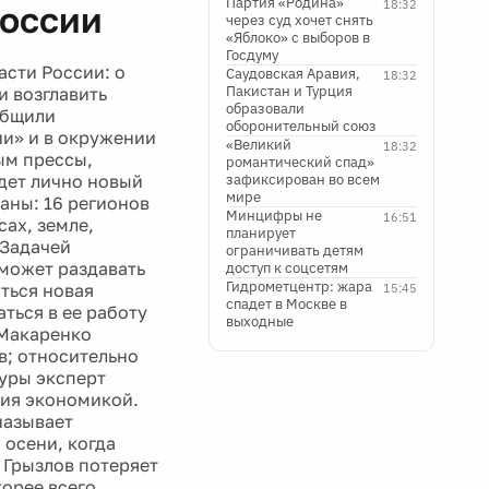
Партия «Родина»
18:32
России
через суд хочет снять
«Яблоко» с выборов в
Госдуму
сти России: о
Саудовская Аравия,
18:32
Пакистан и Турция
и возглавить
образовали
общили
оборонительный союз
ии» и в окружении
«Великий
18:32
ым прессы,
романтический спад»
дет лично новый
зафиксирован во всем
мире
аны: 16 регионов
Минцифры не
16:51
сах, земле,
планирует
 Задачей
ограничивать детям
сможет раздавать
доступ к соцсетям
Гидрометцентр: жара
ться новая
15:45
спадет в Москве в
ться в ее работу
выходные
 Макаренко
в; относительно
туры эксперт
ния экономикой.
называет
 осени, когда
я Грызлов потеряет
орее всего,