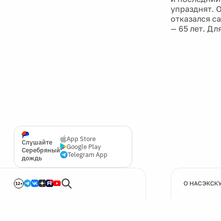
упразднят. 
отказался с
— 65 лет. Дл
App Store
Слушайте
Google Play
Серебряный
Telegram App
дождь
О НАС
ЭКСК
12+