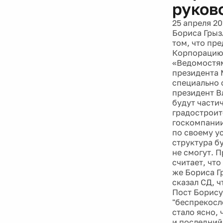
руков
25 апреля 20
Бориса Грыз
том, что пр
Корпорацию 
«Ведомостям
президента 
специально 
президент В
будут части
градостроит
госкомпании
по своему у
структура б
не смогут. 
считает, чт
же Бориса Г
сказал СД, 
Пост Борису
"беспрекосл
стало ясно, 
и последний 