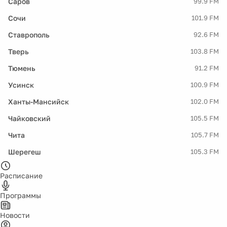
Саров
99.9 FM
Сочи
101.9 FM
Ставрополь
92.6 FM
Тверь
103.8 FM
Тюмень
91.2 FM
Усинск
100.9 FM
Ханты-Мансийск
102.0 FM
Чайковский
105.5 FM
Чита
105.7 FM
Шерегеш
105.3 FM
Расписание
Программы
Новости