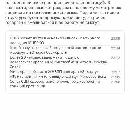
госкомпании заявлено привлечение инвестиций. В
частности, она сможет раздавать по своему усмотрению
лицензии на полезные ископаемые. Подчиняться новая
структура будет напрямую президенту, а прочие
госорганы вмешиваться в ее работу не смогут.
ВДНХ может войти в основной список Всемирного
23:05
наследия ЮНЕСКО
Китай запустит первый регулярный контейнерный
22:34
маршрут в ЕС через Севморпуть
Более 20 человек задержаны по делу о
22:12
незарегистрированных криптообменниках в «Москва-
Сити»
Минздрав добавил в ЖНВЛП препарат «Энхерту»
22:12
«Флит Лизинг» купил бывшую «дочку» Mercedes-Benz
21:39
Сенат США одобрил законопроект об ужесточении
21:08
санкций против РФ