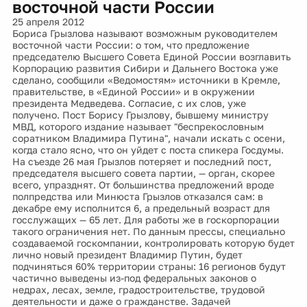
восточной части России
25 апреля 2012
Бориса Грызлова называют возможным руководителем
восточной части России: о том, что предложение
председателю Высшего Совета Единой России возглавить
Корпорацию развития Сибири и Дальнего Востока уже
сделано, сообщили «Ведомостям» источники в Кремле,
правительстве, в «Единой России» и в окружении
президента Медведева. Согласие, с их слов, уже
получено. Пост Борису Грызлову, бывшему министру
МВД, которого издание называет "беспрекословным
соратником Владимира Путина", начали искать с осени,
когда стало ясно, что он уйдет с поста спикера Госдумы.
На съезде 26 мая Грызлов потеряет и последний пост,
председателя высшего совета партии, — орган, скорее
всего, упразднят. От большинства предложений вроде
полпредства или Минюста Грызлов отказался сам: в
декабре ему исполнится 6, а предельный возраст для
госслужащих — 65 лет. Для работы же в госкорпорации
такого ограничения нет. По данным прессы, специально
создаваемой госкомпании, контролировать которую будет
лично новый президент Владимир Путин, будет
подчиняться 60% территории страны: 16 регионов будут
частично выведены из-под федеральных законов о
недрах, лесах, земле, градостроительстве, трудовой
деятельности и даже о гражданстве. Задачей