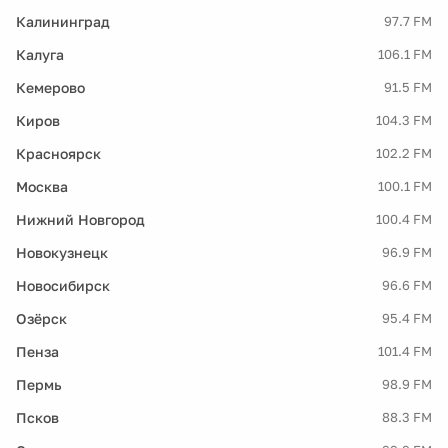
Калининград
97.7 FM
Калуга
106.1 FM
Кемерово
91.5 FM
Киров
104.3 FM
Красноярск
102.2 FM
Москва
100.1 FM
Нижний Новгород
100.4 FM
Новокузнецк
96.9 FM
Новосибирск
96.6 FM
Озёрск
95.4 FM
Пенза
101.4 FM
Пермь
98.9 FM
Псков
88.3 FM