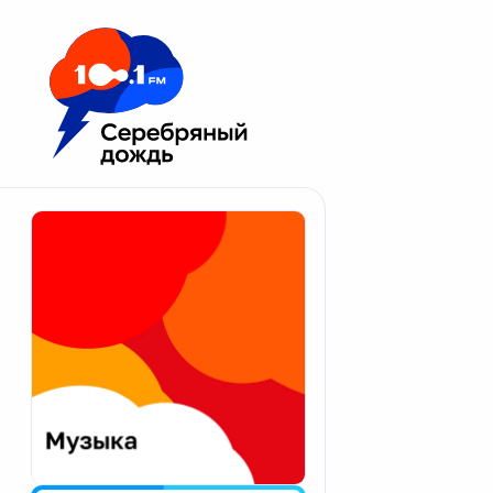
Москва 100.1 FM
Апатиты
Астрахань
Волгоград
Вологда
Екатеринбург
Иваново
Казань
Калининград
Калуга