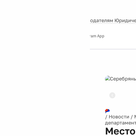
События
Контакты
О нас
Экскурсии
Silver Studio
Рекламодателям
Юридиче
Слушайте
App Store
Google Play
Telegram App
Серебряный
дождь
12+
Реклама
/
Новости
/
департамент
Место