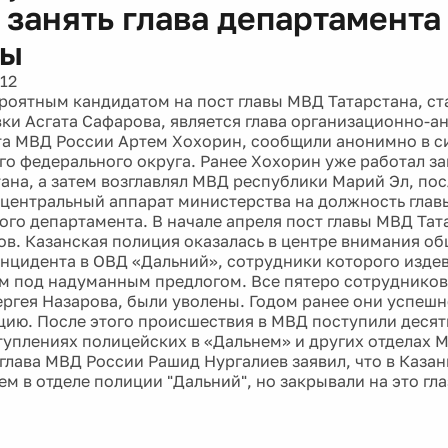
 занять глава департамента
вы
12
роятным кандидатом на пост главы МВД Татарстана, с
вки Асгата Сафарова, является глава организационно-а
а МВД России Артем Хохорин, сообщили анонимно в с
о федерального округа. Ранее Хохорин уже работал з
ана, а затем возглавлял МВД республики Марий Эл, пос
 центральный аппарат министерства на должность глав
ого департамента. В начале апреля пост главы МВД Тат
ов. Казанская полиция оказалась в центре внимания о
нцидента в ОВД «Дальний», сотрудники которого изде
 под надуманным предлогом. Все пятеро сотрудников
ргея Назарова, были уволены. Годом ранее они успеш
цию. После этого происшествия в МВД поступили десят
туплениях полицейских в «Дальнем» и других отделах М
 глава МВД России Рашид Нургалиев заявил, что в Казан
м в отделе полиции "Дальний", но закрывали на это гла