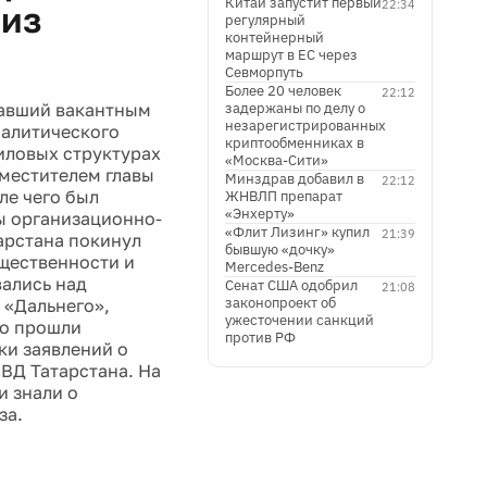
Китай запустит первый
22:34
 из
регулярный
контейнерный
маршрут в ЕС через
Севморпуть
Более 20 человек
22:12
тавший вакантным
задержаны по делу о
незарегистрированных
налитического
криптообменниках в
иловых структурах
«Москва-Сити»
аместителем главы
Минздрав добавил в
22:12
ле чего был
ЖНВЛП препарат
«Энхерту»
ы организационно-
«Флит Лизинг» купил
21:39
арстана покинул
бывшую «дочку»
бщественности и
Mercedes-Benz
вались над
Сенат США одобрил
21:08
законопроект об
 «Дальнего»,
ужесточении санкций
но прошли
против РФ
ки заявлений о
ВД Татарстана. На
и знали о
за.