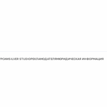
УРСИИ
SILVER STUDIO
РЕКЛАМОДАТЕЛЯМ
ЮРИДИЧЕСКАЯ ИНФОРМАЦИЯ