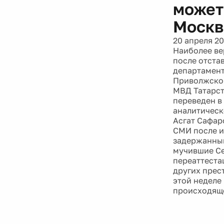
может
Моск
20 апреля 20
Наиболее ве
после отста
департамент
Приволжског
МВД Татарст
переведен в
аналитическ
Асгат Сафар
СМИ после и
задержанным
мучившие Се
переаттеста
других прес
этой неделе
происходяще