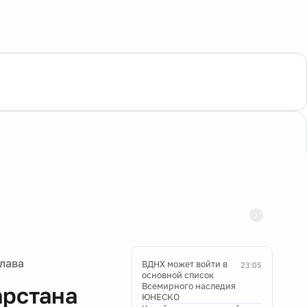
глава
ВДНХ может войти в
23:05
основной список
Всемирного наследия
арстана
ЮНЕСКО