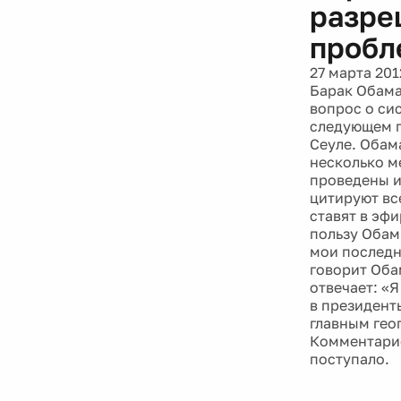
разре
пробл
27 марта 201
Барак Обама
вопрос о си
следующем г
Сеуле. Обама
несколько м
проведены и
цитируют вс
ставят в эф
пользу Обам
мои последн
говорит Оба
отвечает: «
в президент
главным гео
Комментарие
поступало.