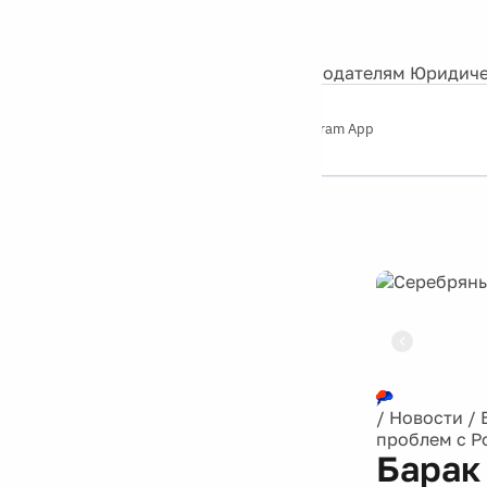
События
Контакты
О нас
Экскурсии
Silver Studio
Рекламодателям
Юридиче
Слушайте
App Store
Google Play
Telegram App
Серебряный
дождь
12+
Реклама
/
Новости
/
проблем с Р
Барак