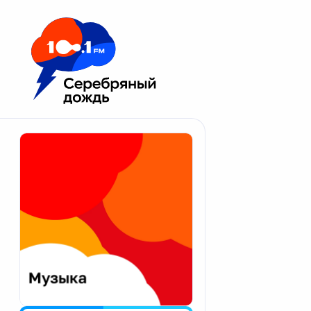
Москва 100.1 FM
Апатиты
Астрахань
Волгоград
Вологда
Екатеринбург
Иваново
Казань
Калининград
Калуга