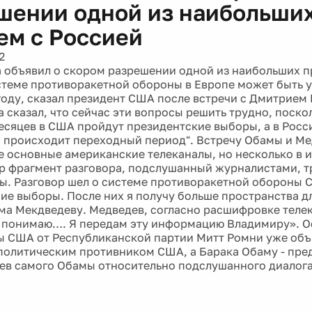
шении одной из наибольши
ем с Россией
2
 объявил о скором разрешении одной из наибольших п
стеме противоракетной обороны в Европе может быть 
оду, сказал президент США после встречи с Дмитрием
 сказал, что сейчас эти вопросы решить трудно, поско
есяцев в США пройдут президентские выборы, а в Росс
 происходит переходный период". Встречу Обамы и Ме
е основные американские телеканалы, но несколько в 
ир фрагмент разговора, подслушанный журналистами, тр
ы. Разговор шел о системе противоракетной обороны С
ие выборы. После них я получу больше пространства дл
ма Мекдведеву. Медведев, согласно расшифровке теле
Я понимаю…. Я передам эту информацию Владимиру». 
ы США от Республиканской партии Митт Ромни уже об
политическим противником США, а Барака Обаму - пре
в самого Обамы относительно подслушанного диалога