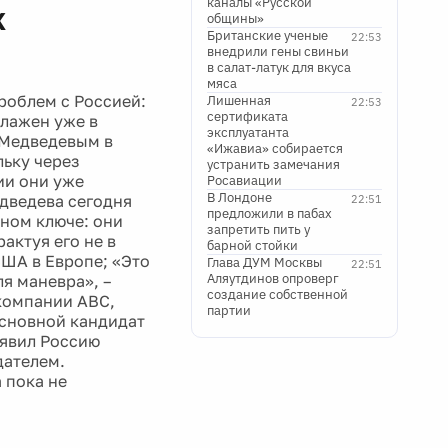
каналы «Русской
х
общины»
Британские ученые
22:53
внедрили гены свиньи
в салат-латук для вкуса
мяса
роблем с Россией:
Лишенная
22:53
сертификата
улажен уже в
эксплуатанта
 Медведевым в
«Ижавиа» собирается
льку через
устранить замечания
ии они уже
Росавиации
В Лондоне
дведева сегодня
22:51
предложили в пабах
ином ключе: они
запретить пить у
актуя его не в
барной стойки
ША в Европе; «Это
Глава ДУМ Москвы
22:51
Аляутдинов опроверг
я маневра», –
создание собственной
компании АВС,
партии
Основной кандидат
ъявил Россию
дателем.
 пока не