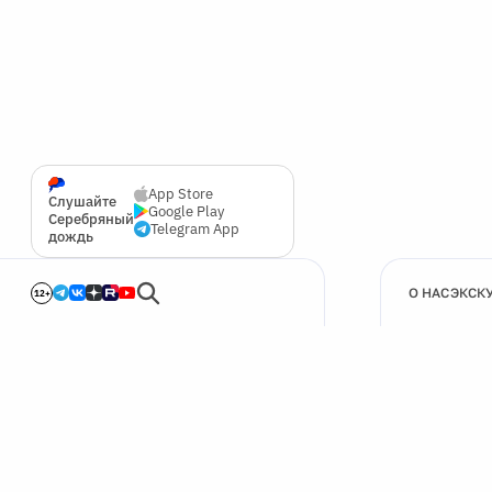
App Store
Слушайте
Google Play
Серебряный
Telegram App
дождь
О НАС
ЭКСК
12+