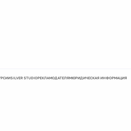
УРСИИ
SILVER STUDIO
РЕКЛАМОДАТЕЛЯМ
ЮРИДИЧЕСКАЯ ИНФОРМАЦИЯ