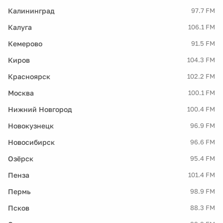
Калининград
97.7 FM
Калуга
106.1 FM
Кемерово
91.5 FM
Киров
104.3 FM
Красноярск
102.2 FM
Москва
100.1 FM
Нижний Новгород
100.4 FM
Новокузнецк
96.9 FM
Новосибирск
96.6 FM
Озёрск
95.4 FM
Пенза
101.4 FM
Пермь
98.9 FM
Псков
88.3 FM