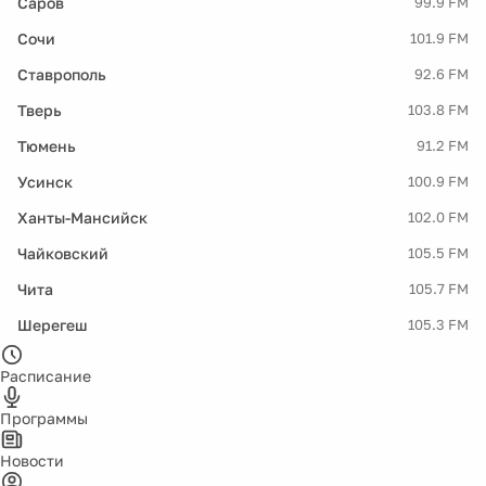
Саров
99.9 FM
Сочи
101.9 FM
Ставрополь
92.6 FM
Тверь
103.8 FM
Тюмень
91.2 FM
Усинск
100.9 FM
Ханты-Мансийск
102.0 FM
Чайковский
105.5 FM
Чита
105.7 FM
Шерегеш
105.3 FM
Расписание
Программы
Новости