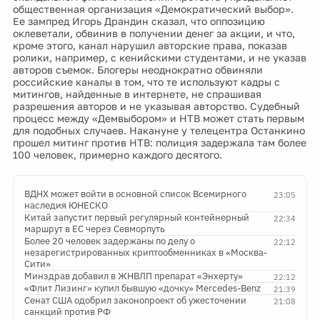
общественная организация «Демократический выбор».
Ее зампред Игорь Драндин сказал, что оппозицию
оклеветали, обвинив в получении денег за акции, и что,
кроме этого, канал нарушил авторские права, показав
ролики, например, с кенийскими студентами, и не указав
авторов съемок. Блогеры неоднократно обвиняли
российские каналы в том, что те используют кадры с
митингов, найденные в интернете, не спрашивая
разрешения авторов и не указывая авторство. Судебный
процесс между «Демвыбором» и НТВ может стать первым
для подобных случаев. Накануне у телецентра Останкино
прошел митинг против НТВ: полиция задержала там более
100 человек, примерно каждого десятого.
ВДНХ может войти в основной список Всемирного
23:05
наследия ЮНЕСКО
Китай запустит первый регулярный контейнерный
22:34
маршрут в ЕС через Севморпуть
Более 20 человек задержаны по делу о
22:12
незарегистрированных криптообменниках в «Москва-
Сити»
Минздрав добавил в ЖНВЛП препарат «Энхерту»
22:12
«Флит Лизинг» купил бывшую «дочку» Mercedes-Benz
21:39
Сенат США одобрил законопроект об ужесточении
21:08
санкций против РФ