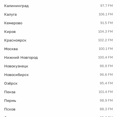
Калининград
97.7 FM
Калуга
106.1 FM
Кемерово
91.5 FM
Киров
104.3 FM
Красноярск
102.2 FM
Москва
100.1 FM
Нижний Новгород
100.4 FM
Новокузнецк
96.9 FM
Новосибирск
96.6 FM
Озёрск
95.4 FM
Пенза
101.4 FM
Пермь
98.9 FM
Псков
88.3 FM