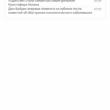
«Одиссея» стала самым кассовым фильмом
07:07
Кристофера Нолана
Джо Байден впервые появился на публике после
07:07
известий об обострении онкологического заболевания