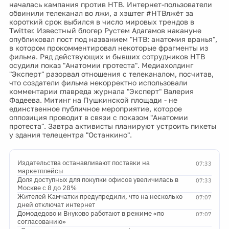
началась кампания против НТВ. Интернет-пользователи
обвинили телеканал во лжи, а хэштег #НТВлжёт за
короткий срок выбился в число мировых трендов в
Twitter. Известный блогер Рустем Адагамов накануне
опубликовал пост под названием "НТВ: анатомия вранья",
в котором прокомментировал некоторые фрагменты из
фильма. Ряд действующих и бывших сотрудников НТВ
осудили показ "Анатомии протеста". Медиахолдинг
"Эксперт" разорвал отношения с телеканалом, посчитав,
что создатели фильма некорректно использовали
комментарии главреда журнала "Эксперт" Валерия
Фадеева. Митинг на Пушкинской площади - не
единственное публичное мероприятие, которое
оппозиция проводит в связи с показом "Анатомии
протеста". Завтра активисты планируют устроить пикеты
у здания телецентра "Останкино".
Издательства останавливают поставки на
07:33
маркетплейсы
Доля доступных для покупки офисов увеличилась в
07:33
Москве с 8 до 28%
Жителей Камчатки предупредили, что на несколько
07:07
дней отключат интернет
Домодедово и Внуково работают в режиме «по
07:07
согласованию»