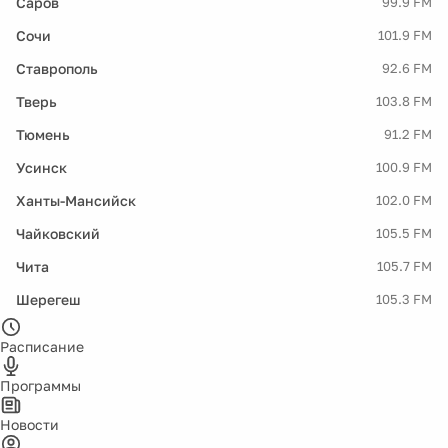
Саров
99.9 FM
Сочи
101.9 FM
Ставрополь
92.6 FM
Тверь
103.8 FM
Тюмень
91.2 FM
Усинск
100.9 FM
Ханты-Мансийск
102.0 FM
Чайковский
105.5 FM
Чита
105.7 FM
Шерегеш
105.3 FM
Расписание
Программы
Новости