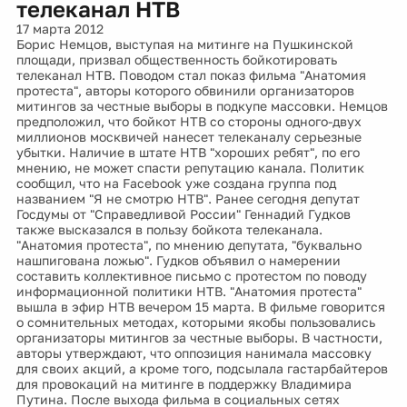
телеканал НТВ
17 марта 2012
Борис Немцов, выступая на митинге на Пушкинской
площади, призвал общественность бойкотировать
телеканал НТВ. Поводом стал показ фильма "Анатомия
протеста", авторы которого обвинили организаторов
митингов за честные выборы в подкупе массовки. Немцов
предположил, что бойкот НТВ со стороны одного-двух
миллионов москвичей нанесет телеканалу серьезные
убытки. Наличие в штате НТВ "хороших ребят", по его
мнению, не может спасти репутацию канала. Политик
сообщил, что на Facebook уже создана группа под
названием "Я не смотрю НТВ". Ранее сегодня депутат
Госдумы от "Справедливой России" Геннадий Гудков
также высказался в пользу бойкота телеканала.
"Анатомия протеста", по мнению депутата, "буквально
нашпигована ложью". Гудков объявил о намерении
составить коллективное письмо с протестом по поводу
информационной политики НТВ. "Анатомия протеста"
вышла в эфир НТВ вечером 15 марта. В фильме говорится
о сомнительных методах, которыми якобы пользовались
организаторы митингов за честные выборы. В частности,
авторы утверждают, что оппозиция нанимала массовку
для своих акций, а кроме того, подсылала гастарбайтеров
для провокаций на митинге в поддержку Владимира
Путина. После выхода фильма в социальных сетях