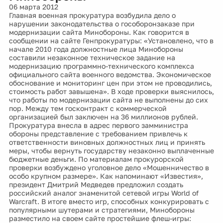
06 марта 2012
Главная военная прокуратура возбудила дело о
нарушении законодательства о гособоронзаказе при
модернизации сайта Минобороны. Как говорится в
сообщении на сайте Генпрокуратуры: «Установлено, что в
начале 2010 года должностные лица Минобороны
составили незаконное техническое задание на
модернизацию программно-технического комплекса
официального сайта военного ведомства. Экономическое
обоснование и мониторинг цен при этом не проводились,
стоимость работ завышена». В ходе проверки выяснилось,
что работы по модернизации сайта не выполнены до сих
пор. Между тем госконтракт с коммерческой
организацией был заключен на 36 миллионов рублей.
Прокуратура внесла в адрес первого замминистра
обороны представление с требованием привлечь к
ответственности виновных должностных лиц и принять
меры, чтобы вернуть государству незаконно выплаченные
бюджетные деньги. По материалам прокурорской
проверки возбуждено уголовное дело «Мошенничество в
особо крупном размере». Как напоминают «Известия»,
президент Дмитрий Медведев предложил создать
российский аналог знаменитой сетевой игры World of
Warcraft. В итоге вместо игр, способных конкурировать с
популярными шутерами и стратегиями, Минобороны
разместило на своем сайте простейшие флеш-игры: