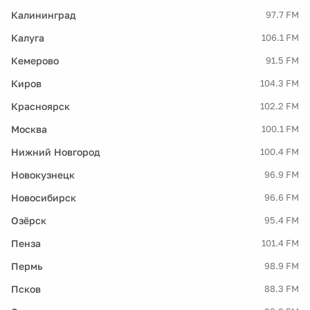
Калининград
97.7 FM
Калуга
106.1 FM
Кемерово
91.5 FM
Киров
104.3 FM
Красноярск
102.2 FM
Москва
100.1 FM
Нижний Новгород
100.4 FM
Новокузнецк
96.9 FM
Новосибирск
96.6 FM
Озёрск
95.4 FM
Пенза
101.4 FM
Пермь
98.9 FM
Псков
88.3 FM