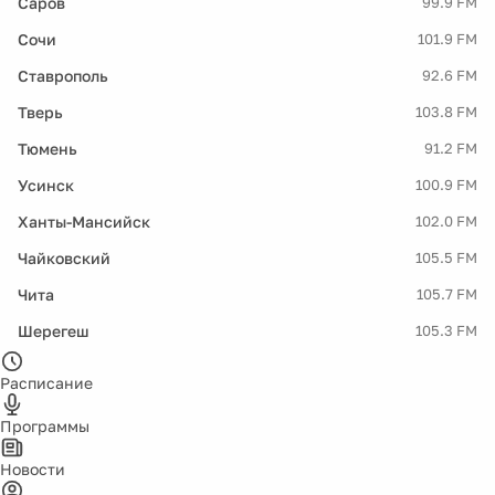
Саров
99.9 FM
Сочи
101.9 FM
Ставрополь
92.6 FM
Тверь
103.8 FM
Тюмень
91.2 FM
Усинск
100.9 FM
Ханты-Мансийск
102.0 FM
Чайковский
105.5 FM
Чита
105.7 FM
Шерегеш
105.3 FM
Расписание
Программы
Новости