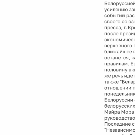
Белоруссией
усилению за
событий рас
своего союз
пресса, в Кр
после прези
экономическ
верховного 
ближайшее в
останется, к
правилам. Е
половину акц
же речь иде
также "Бела
отношении п
понедельник
Белоруссии 
белорусских
Майра Мора 
руководство
Последние с
"Независимой