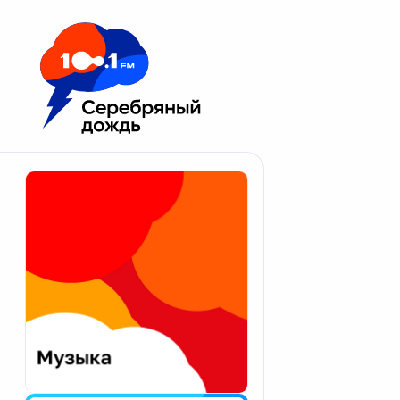
Москва 100.1 FM
Апатиты
Астрахань
Волгоград
Вологда
Екатеринбург
Иваново
Казань
Калининград
Калуга