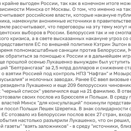
 крайне выгоден России, так как в конечном итоге мож
висимости Минска от Москвы. О том, что именно на так
считывают российские власти, которые накануне публ
ника, намекнули анонимные источники в правительстве
емле рассчитывают, что переговоры на эту тему могут 
дентских выборов в России. Белоруссия так и не смогла
ого кризиса, а в свете высказанных накануне угроз со
представителя ЕС по внешней политике Кэтрин Эштон в
ремя полномасштабные санкции против Белоруссии, М
ак обратиться за помощью к России и в дальнейшем игр
ще прошлой осенью Лукашенко вынужден был уступить 
ий "Белтрансгаза" за 2,5 млрд долларов и снижение ста
т о взятии Россией под контроль НПЗ "Нафтан" и Мозырс
руськалия" и молочных заводах. Ранее ЕС ввел визовые 
резидента Лукашенко и еще 209 белорусских чиновник
 "черный список" увеличился еще на 21 фамилию. В отв
отозвали своих послов из Брюсселя и Польши. В среду
 властей Минск "для консультаций" покинули представ
и посол Польши Лешек Шерепка. В знак солидарности 
 ЕС отозвало из Белоруссии послов всех 27 стран, вход
обытия настолько разъярили Лукашенко, что он решил
 газеты" "взять заложников" - в среду "источники, бли