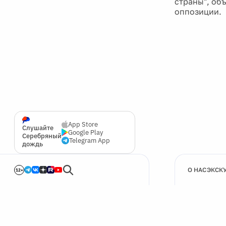
страны", об
оппозиции.
App Store
Слушайте
Google Play
Серебряный
Telegram App
дождь
О НАС
ЭКСК
12+