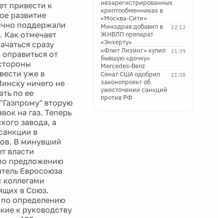
незарегистрированных
ет привести к
криптообменниках в
ое развитие
«Москва-Сити»
ично поддержали
Минздрав добавил в
22:12
. Как отмечает
ЖНВЛП препарат
«Энхерту»
начаться сразу
«Флит Лизинг» купил
21:39
 оправиться от
бывшую «дочку»
 стороны
Mercedes-Benz
вести уже в
Сенат США одобрил
21:08
законопроект об
инску ничего не
ужесточении санкций
ать по ее
против РФ
"Газпрому" вторую
вок на газ. Теперь
кого завода, а
санкции в
ов. В минувший
ет власти
 по предложению
итель Евросоюза
с коллегами
ящих в Союз.
, по определению
зкие к руководству