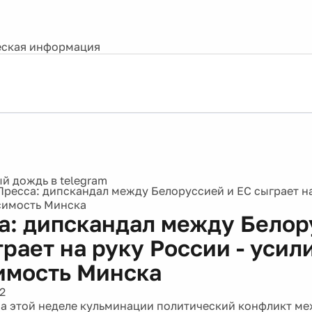
ская информация
Пресса: дипскандал между Белоруссией и ЕС сыграет на
симость Минска
а: дипскандал между Белор
рает на руку России - усил
имость Минска
2
а этой неделе кульминации политический конфликт м