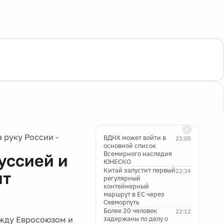
 руку России -
ВДНХ может войти в
23:05
основной список
Всемирного наследия
уссией и
ЮНЕСКО
Китай запустит первый
22:34
ит
регулярный
контейнерный
маршрут в ЕС через
Севморпуть
Более 20 человек
22:12
ежду Евросоюзом и
задержаны по делу о