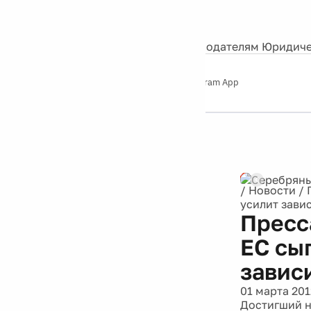
События
Контакты
О нас
Экскурсии
Silver Studio
Рекламодателям
Юридиче
Слушайте
App Store
Google Play
Telegram App
Серебряный
дождь
12+
Реклама
/
Новости
/
усилит зави
Пресс
ЕС сыг
завис
01 марта 201
Достигший н