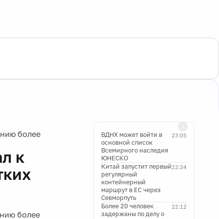
ению более
ВДНХ может войти в
23:05
основной список
Всемирного наследия
л к
ЮНЕСКО
Китай запустит первый
22:34
тких
регулярный
контейнерный
маршрут в ЕС через
Севморпуть
Более 20 человек
22:12
ению более
задержаны по делу о