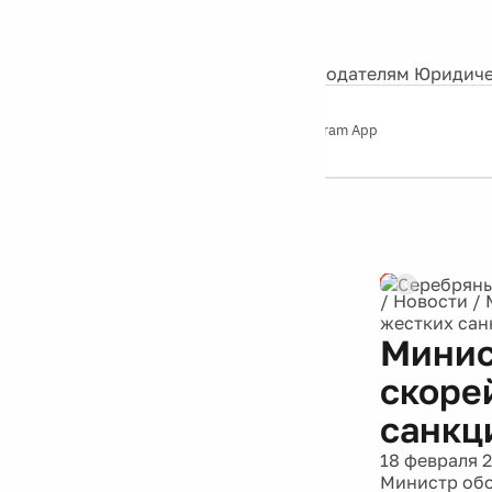
События
Контакты
О нас
Экскурсии
Silver Studio
Рекламодателям
Юридиче
Слушайте
App Store
Google Play
Telegram App
Серебряный
дождь
12+
/
Новости
/
жестких сан
Минис
скоре
санкц
18 февраля 
Министр обо