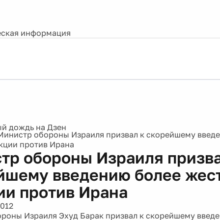
ская информация
Министр обороны Израиля призвал к скорейшему введ
кции против Ирана
тр обороны Израиля призва
йшему введению более жес
ии против Ирана
2012
роны Израиля Эхуд Барак призвал к скорейшему введ