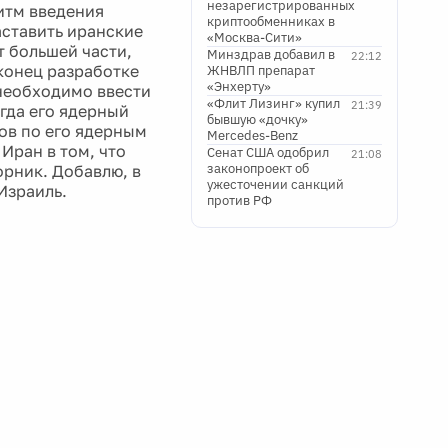
незарегистрированных
итм введения
криптообменниках в
ставить иранские
«Москва-Сити»
т большей части,
Минздрав добавил в
22:12
 конец разработке
ЖНВЛП препарат
«Энхерту»
 необходимо ввести
«Флит Лизинг» купил
21:39
огда его ядерный
бывшую «дочку»
ров по его ядерным
Mercedes-Benz
Иран в том, что
Сенат США одобрил
21:08
законопроект об
орник. Добавлю, в
ужесточении санкций
Израиль.
против РФ