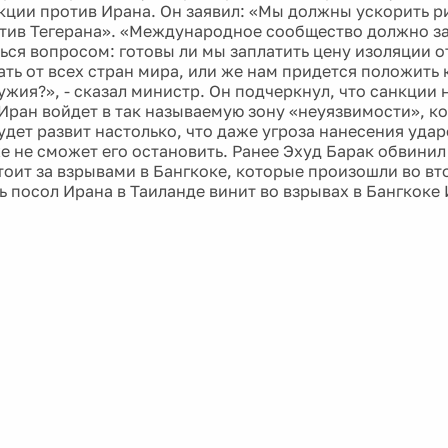
кции против Ирана. Он заявил: «Мы должны ускорить р
тив Тегерана». «Международное сообщество должно за
ться вопросом: готовы ли мы заплатить цену изоляции о
зать от всех стран мира, или же нам придется положить
ужия?», - сказал министр. Он подчеркнул, что санкции
 Иран войдет в так называемую зону «неуязвимости», к
удет развит настолько, что даже угроза нанесения уда
е не сможет его остановить. Ранее Эхуд Барак обвинил 
стоит за взрывами в Бангкоке, которые произошли во вт
ь посол Ирана в Таиланде винит во взрывах в Бангкоке 