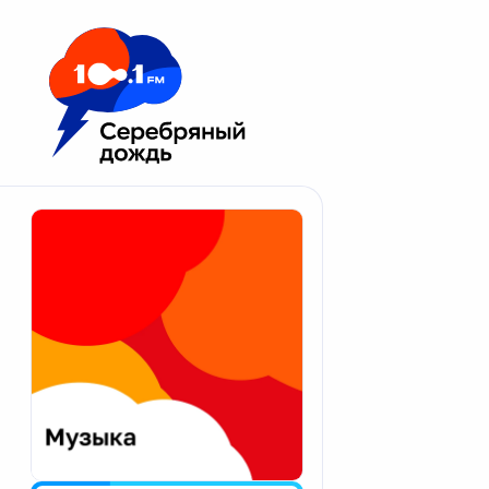
Москва 100.1 FM
Апатиты
Астрахань
Волгоград
Вологда
Екатеринбург
Иваново
Казань
Калининград
Калуга