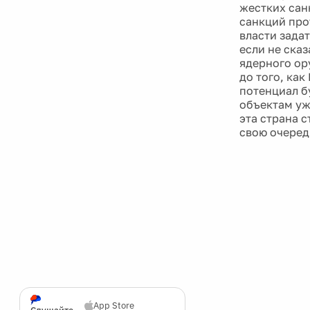
жестких сан
санкций про
власти зада
если не ска
ядерного ор
до того, как
потенциал б
объектам уж
эта страна 
свою очеред
App Store