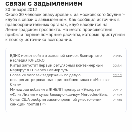
связи с задымлением
30 января 2012
Около 30 человек эвакуированы из московского боулинг-
клуба в связи с задымлением. Как сообщил источник в
правоохранительных органах, клуб находится на
Ленинградском проспекте. На место происшествия
прибыли первые пожарные расчеты, которые приступили
к поиску источника возгорания.
ВДНХ может войти в основной список Всемирного
23:05
наследия ЮНЕСКО
Китай запустит первый регулярный контейнерный
22:34
маршрут в ЕС через Севморпуть
Более 20 человек задержаны по делу о
22:12
незарегистрированных криптообменниках в «Москва-
Сити»
Минздрав добавил в ЖНВЛП препарат «Энхерту»
22:12
«Флит Лизинг» купил бывшую «дочку» Mercedes-Benz
21:39
Сенат США одобрил законопроект об ужесточении
21:08
санкций против РФ