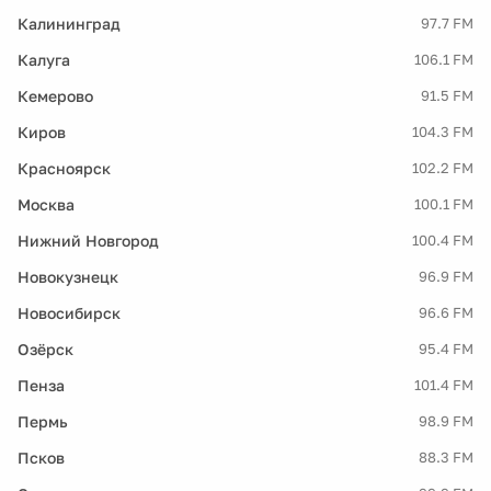
Калининград
97.7 FM
Калуга
106.1 FM
Кемерово
91.5 FM
Киров
104.3 FM
Красноярск
102.2 FM
Москва
100.1 FM
Нижний Новгород
100.4 FM
Новокузнецк
96.9 FM
Новосибирск
96.6 FM
Озёрск
95.4 FM
Пенза
101.4 FM
Пермь
98.9 FM
Псков
88.3 FM