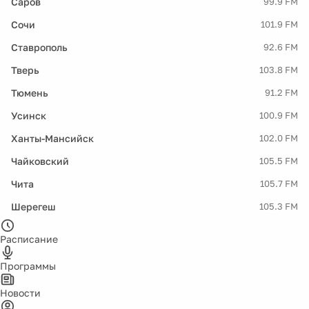
Саров
99.9 FM
Сочи
101.9 FM
Ставрополь
92.6 FM
Тверь
103.8 FM
Тюмень
91.2 FM
Усинск
100.9 FM
Ханты-Мансийск
102.0 FM
Чайковский
105.5 FM
Чита
105.7 FM
Шерегеш
105.3 FM
Расписание
Программы
Новости