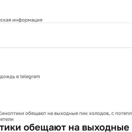
ская информация
Синоптики обещают на выходные пик холодов, с потеп
етели
тики обещают на выходные
ов, с потеплением на Росси