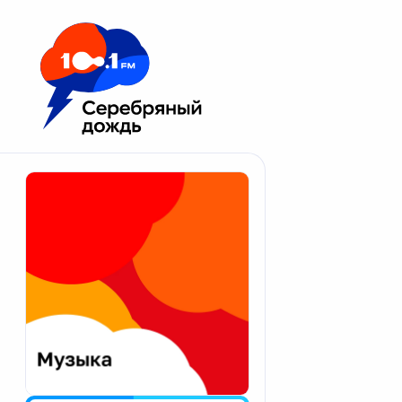
Москва 100.1 FM
Апатиты
Астрахань
Волгоград
Вологда
Екатеринбург
Иваново
Казань
Калининград
Калуга