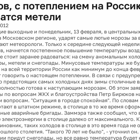
атся метели
2012
ие выходные и понедельник, 13 февраля, в центральных
 в Московском регионе, ударят самые лютые морозы за 
ют метеорологи. Только к середине следующей недели,
в, начнется постепенное повышение температуры возд
е стоит заранее радоваться: на смену аномальным холо
ры, метели и снегопады. Минусовые температуры же бу
 на всей территории России как минимум до конца февр
 говорить о настоящем потеплении. В связи с предуп
о предстоящих самых холодных днях зимы столичные в
полностью готова к наступающим морозам. Об этом зая
ы по вопросам ЖКХ и благоустройства Петр Бирюков н
 вопросам. "Ситуация в городе спокойная". По словам
тают в штатном режиме, в столице в то же время сфо
ные аварийные бригады. Заммэра также сообщил, что 
 электроэнергии в столице далеко от максимального. К
иновник, таких холодов в столице в это время года не 
шлого столетия. "Такого 70 лет не было", - уточнил он
сии придут снегопады, но все равно температура будет