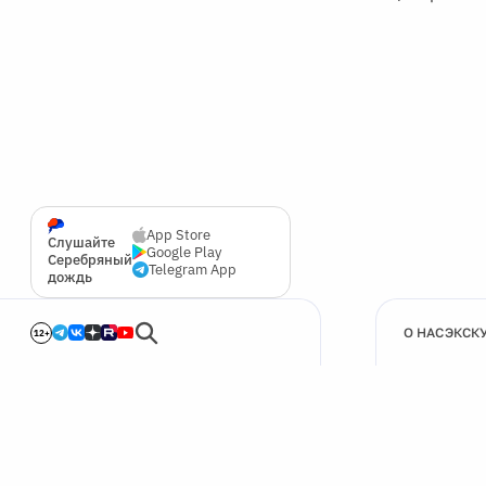
App Store
Слушайте
Google Play
Серебряный
Telegram App
дождь
О НАС
ЭКСК
12+