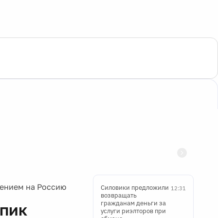
лением на Россию
Силовики предложили
12:31
возвращать
гражданам деньги за
 пик
услуги риэлторов при
обмане
ю
Выдачи ипотеки в
12:31
июле сократились на