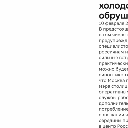
обруш
10 февраля 
В предстоящ
в том числе
предупрежда
специалисто
россиянам н
сильные вет
практически
можно будет
синоптиков 
что Москва 
мэра столиц
оперативным
службы рабо
дополнитель
потребление
совещании ч
середины про
в центр Рос