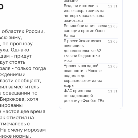
четверть после спада
ажиотажа
Великобритания ввела
12:05
 областях России,
санкции против Озон
Банка
всю зиму,
В российских вузах
12:05
 по прогнозу
появились
уха. Однако
дополнительные 62
дам - придут
тысячи бюджетных
мест
дут стоять
Уровень погодной
12:05
аля - только тогда
опасности в Москве
реждениями
подняли до
ласти сообщают,
«оранжевого» из-за
жары
вил заместитель
ФАС признала
11:31
а совещании по
ненадлежащей
 Бирюкова, хотя
рекламу «Фонбет ТВ»
рмированы
в настоящее время
ак отметил на
отмечалось с
. На смену морозам
 ниже нормы.