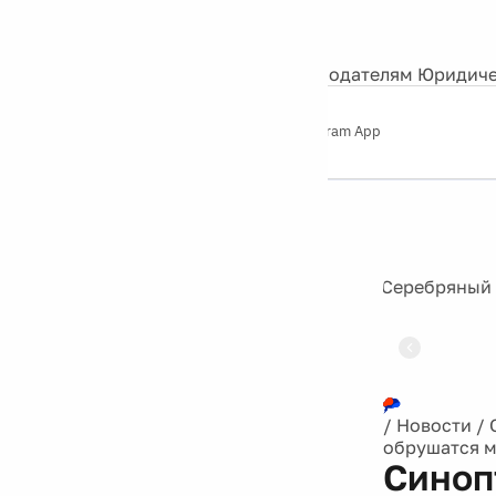
События
Контакты
О нас
Экскурсии
Silver Studio
Рекламодателям
Юридиче
Слушайте
App Store
Google Play
Telegram App
Серебряный
дождь
12+
/
Новости
/
обрушатся м
Синоп
холод