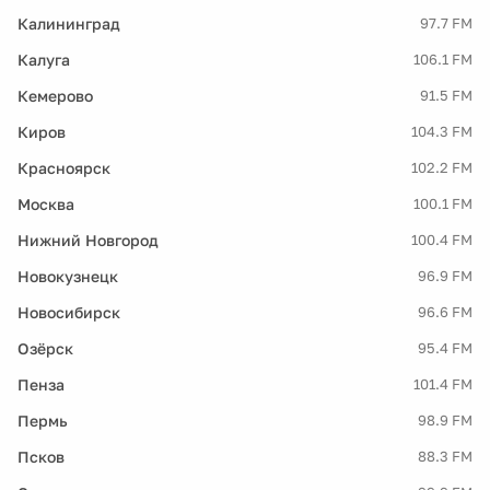
Калининград
97.7 FM
Калуга
106.1 FM
Кемерово
91.5 FM
Киров
104.3 FM
Красноярск
102.2 FM
Москва
100.1 FM
Нижний Новгород
100.4 FM
Новокузнецк
96.9 FM
Новосибирск
96.6 FM
Озёрск
95.4 FM
Пенза
101.4 FM
Пермь
98.9 FM
Псков
88.3 FM