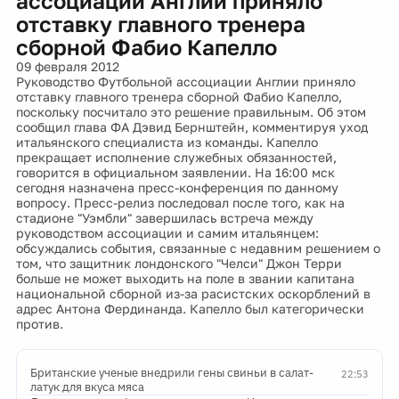
ассоциации Англии приняло
отставку главного тренера
сборной Фабио Капелло
09 февраля 2012
Руководство Футбольной ассоциации Англии приняло
отставку главного тренера сборной Фабио Капелло,
поскольку посчитало это решение правильным. Об этом
сообщил глава ФА Дэвид Бернштейн, комментируя уход
итальянского специалиста из команды. Капелло
прекращает исполнение служебных обязанностей,
говорится в официальном заявлении. На 16:00 мск
сегодня назначена пресс-конференция по данному
вопросу. Пресс-релиз последовал после того, как на
стадионе "Уэмбли" завершилась встреча между
руководством ассоциации и самим итальянцем:
обсуждались события, связанные с недавним решением о
том, что защитник лондонского "Челси" Джон Терри
больше не может выходить на поле в звании капитана
национальной сборной из-за расистских оскорблений в
адрес Антона Фердинанда. Капелло был категорически
против.
Британские ученые внедрили гены свиньи в салат-
22:53
латук для вкуса мяса