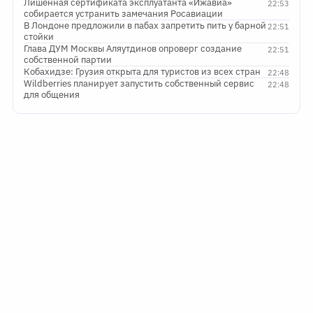
Лишенная сертификата эксплуатанта «Ижавиа»
22:53
собирается устранить замечания Росавиации
В Лондоне предложили в пабах запретить пить у барной
22:51
стойки
Глава ДУМ Москвы Аляутдинов опроверг создание
22:51
собственной партии
Кобахидзе: Грузия открыта для туристов из всех стран
22:48
Wildberries планирует запустить собственный сервис
22:48
для общения