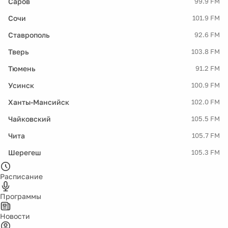
Саров
99.9 FM
Сочи
101.9 FM
Ставрополь
92.6 FM
Тверь
103.8 FM
Тюмень
91.2 FM
Усинск
100.9 FM
Ханты-Мансийск
102.0 FM
Чайковский
105.5 FM
Чита
105.7 FM
Шерегеш
105.3 FM
Расписание
Программы
Новости