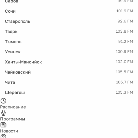
Саров
99.9 FM
Сочи
101.9 FM
Ставрополь
92.6 FM
Тверь
103.8 FM
Тюмень
91.2 FM
Усинск
100.9 FM
Ханты-Мансийск
102.0 FM
Чайковский
105.5 FM
Чита
105.7 FM
Шерегеш
105.3 FM
Расписание
Программы
Новости