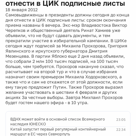
18 января 2012
Самовыдвиженцы в президенты должны сегодня до конца
дня отнести в ЦИК подписные листы: сроком окончания
приема названы 6 вечера. Экс-мэр Владивостока Виктор
Черепков и общественный деятель Ринат Хамиев уже
объявили, что не будут сдавать документы, и тем
прекратили участие в избирательной кампании. В ЦИКе
сегодня ждут подписей за Михаила Прохорова, Григория
Явлинского и иркутского губернатора Дмитрия
Мезенцева. В партии Яблоко еще 2 дня назад объявили,
что собрали 2 млн 100 тысяч подписей, на 100 тысяч
больше, чем требуется. Прохоров накануне сказал, что
расчитывает на второй тур и что в случае избрания
назначит своим премьером Михаила Ходорковского, а
также что и сам не откажется от этой должности, если
ему такую предложит Путин. Также Прохоров выразил
желание участвовать в шествии 4 февраля и других
акциях За честные выборы. Завтра Михпаил Прохоров
будет гостем нашего эфира - в 10 утра.
ВДНХ может войти в основной список Всемирного
23:05
наследия ЮНЕСКО
Китай запустит первый регулярный контейнерный
22:34
маршрут в ЕС через Севморпуть
Более 20 человек задержаны по делу о
22:12