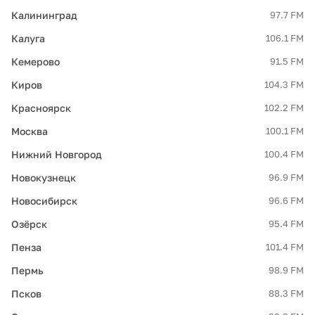
Калининград
97.7 FM
Калуга
106.1 FM
Кемерово
91.5 FM
Киров
104.3 FM
Красноярск
102.2 FM
Москва
100.1 FM
Нижний Новгород
100.4 FM
Новокузнецк
96.9 FM
Новосибирск
96.6 FM
Озёрск
95.4 FM
Пенза
101.4 FM
Пермь
98.9 FM
Псков
88.3 FM