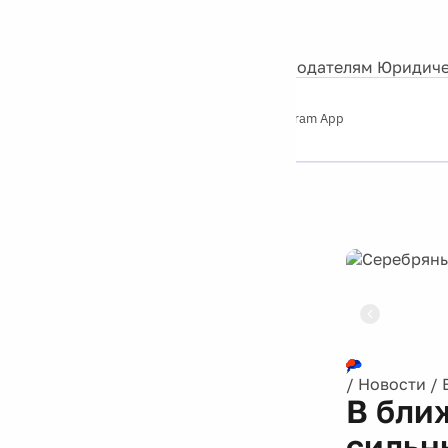
События
Контакты
О нас
Экскурсии
Silver Studio
Рекламодателям
Юридиче
Слушайте
App Store
Google Play
Telegram App
Серебряный
дождь
12+
Реклама
/
Новости
/
В бли
сильн