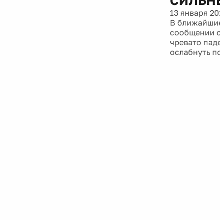
13 января 20
В ближайшие
сообщении ск
чревато пад
ослабнуть по