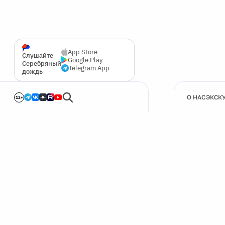
App Store
Слушайте
Google Play
Серебряный
Telegram App
дождь
О НАС
ЭКСК
12+
🍪
Мы используем cookie для улучшения работы сайта.