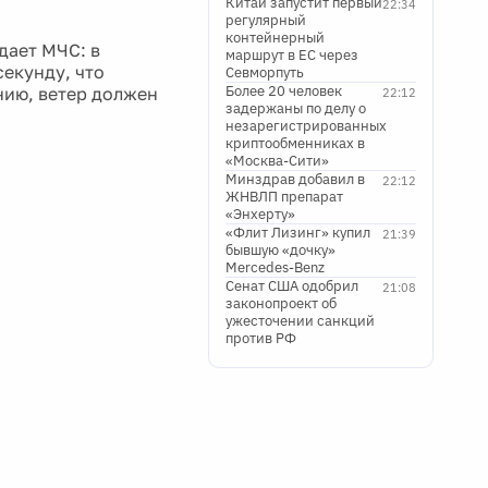
Китай запустит первый
22:34
регулярный
контейнерный
дает МЧС: в
маршрут в ЕС через
секунду, что
Севморпуть
Более 20 человек
нию, ветер должен
22:12
задержаны по делу о
незарегистрированных
криптообменниках в
«Москва-Сити»
Минздрав добавил в
22:12
ЖНВЛП препарат
«Энхерту»
«Флит Лизинг» купил
21:39
бывшую «дочку»
Mercedes-Benz
Сенат США одобрил
21:08
законопроект об
ужесточении санкций
против РФ