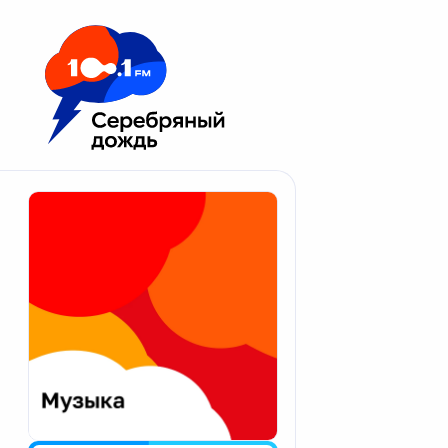
Москва 100.1 FM
Апатиты
Астрахань
Волгоград
Вологда
Екатеринбург
Иваново
Казань
Калининград
Калуга