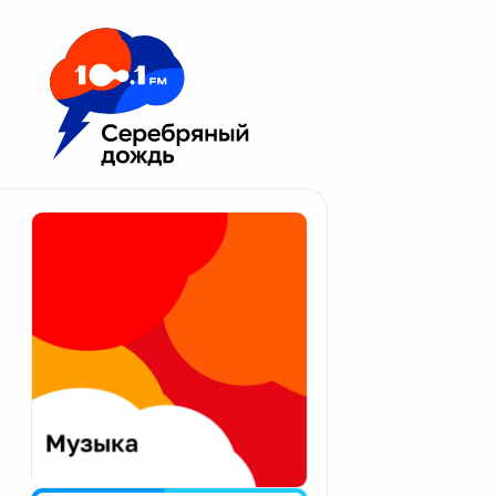
Москва 100.1 FM
Апатиты
Астрахань
Волгоград
Вологда
Екатеринбург
Иваново
Казань
Калининград
Калуга