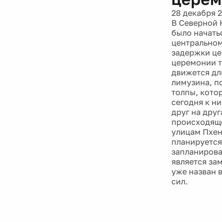
28 декабря 
В Северной 
было начатьс
центральном
задержки це
церемонии т
движется дл
лимузина, п
толпы, кото
сегодня к н
друг на дру
происходяще
улицам Пхен
планируется
запланирова
является за
уже назван 
сил.