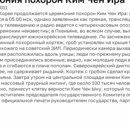
2011
Корее продолжается церемония похорон Ким Чен Ира:
я в 05.00 мск, однако заявленная как прямая, трансля
у телевидению и радио ведется с четырехчасовым опо
ремонии неизвестны; в Пхеньяне, во всяком случае, вып
ранслирует южнокорейское телевидение. По заснеже
инный похоронный кортеж; гроб установлен на крыше 
охожего на советский ЗИЛ. Периодически камера выхва
рая расположилась вдоль улицы; люди по-прежнему ры
им присоединились военные; видно, как молодые люди 
га и сгибаются в плаче пополам. Северокерейский дикт
е, не сдерживает рыданий. Кортеж с гробом сделал кр
ьяна. Завтра утром на центральной площади имени Ки
 массовый траурный митинг, где около 100 тысяч челов
но, принесут клятву верности Ким Чен Ыну, который п
местителем председателя государственного Комитета 
в официальной печати руководителем государства, пар