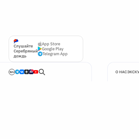
App Store
Слушайте
Google Play
Серебряный
Telegram App
дождь
О НАС
ЭКСК
12+