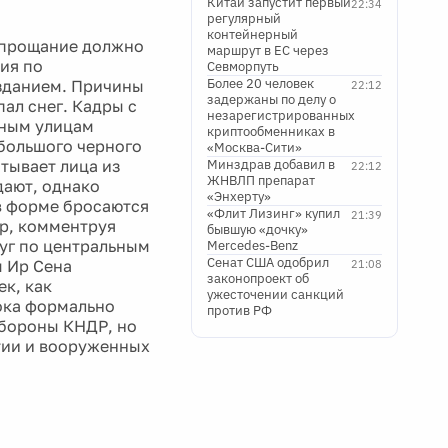
Китай запустит первый
22:34
регулярный
контейнерный
 прощание должно
маршрут в ЕС через
ция по
Севморпуть
Более 20 человек
зданием. Причины
22:12
задержаны по делу о
ал снег. Кадры с
незарегистрированных
нным улицам
криптообменниках в
большого черного
«Москва-Сити»
тывает лица из
Минздрав добавил в
22:12
ЖНВЛП препарат
дают, однако
«Энхерту»
в форме бросаются
«Флит Лизинг» купил
21:39
ор, комментруя
бывшую «дочку»
уг по центральным
Mercedes-Benz
Сенат США одобрил
м Ир Сена
21:08
законопроект об
ек, как
ужесточении санкций
ока формально
против РФ
обороны КНДР, но
тии и вооруженных