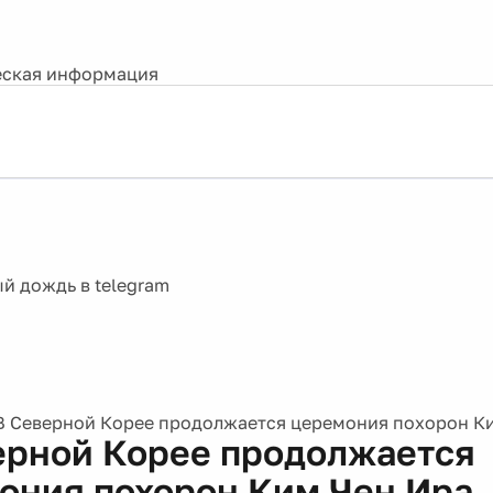
ская информация
В Северной Корее продолжается церемония похорон К
ерной Корее продолжается
ония похорон Ким Чен Ира