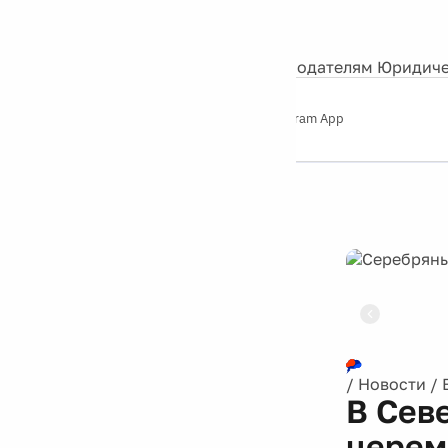
События
Контакты
О нас
Экскурсии
Silver Studio
Рекламодателям
Юридиче
Слушайте
App Store
Google Play
Telegram App
Серебряный
дождь
12+
Реклама
/
Новости
/
В Сев
церем