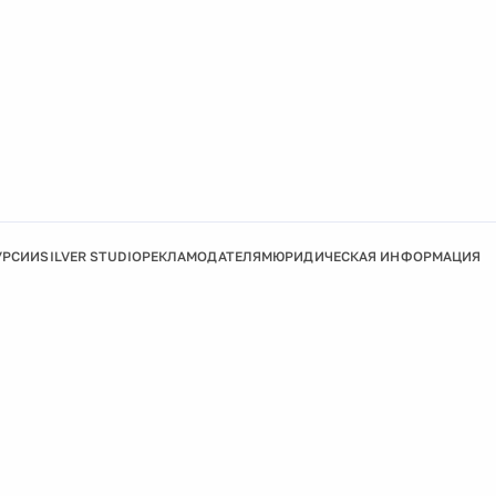
УРСИИ
SILVER STUDIO
РЕКЛАМОДАТЕЛЯМ
ЮРИДИЧЕСКАЯ ИНФОРМАЦИЯ