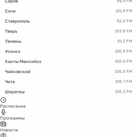
Саров
99.9 FM
Сочи
101.9 FM
Ставрополь
92.6 FM
Тверь
103.8 FM
Тюмень
91.2 FM
Усинск
100.9 FM
Ханты-Мансийск
102.0 FM
Чайковский
105.5 FM
Чита
105.7 FM
Шерегеш
105.3 FM
Расписание
Программы
Новости