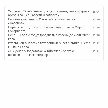
Эксперт «Серебряного дождя» рекомендует выбирать
23:04
арбузы по шершавости и полоскам
Российские фанаты Marvel обрушили рейтинг
22:59
«Колобка»
Парламент Индии потребовал извинений от Марка
22:58
Цукерберга
Бензин Евро 2 будут продавать в России до июля 2027
22:58
года
Итальянец выбросил лотерейный билет с выигрышем в
22:32
миллион евро
«Ъ» узнал о подготовке Wildberries к запуску
22:31
собственного мессенджера