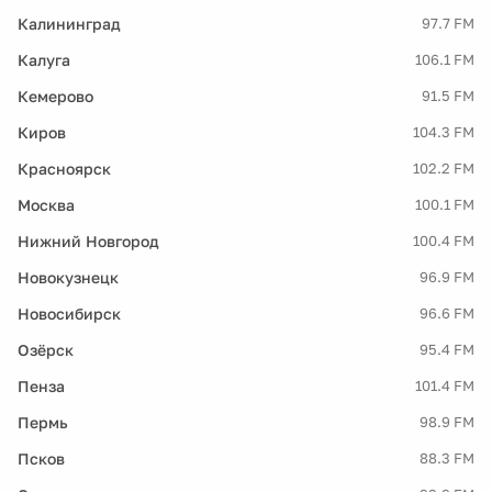
Калининград
97.7 FM
Калуга
106.1 FM
Кемерово
91.5 FM
Киров
104.3 FM
Красноярск
102.2 FM
Москва
100.1 FM
Нижний Новгород
100.4 FM
Новокузнецк
96.9 FM
Новосибирск
96.6 FM
Озёрск
95.4 FM
Пенза
101.4 FM
Пермь
98.9 FM
Псков
88.3 FM