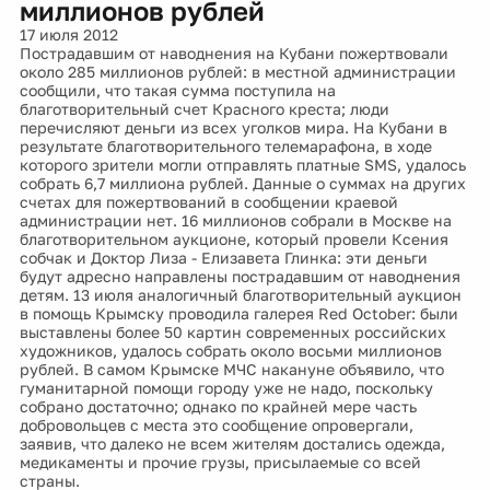
миллионов рублей
17 июля 2012
Пострадавшим от наводнения на Кубани пожертвовали
около 285 миллионов рублей: в местной администрации
сообщили, что такая сумма поступила на
благотворительный счет Красного креста; люди
перечисляют деньги из всех уголков мира. На Кубани в
результате благотворительного телемарафона, в ходе
которого зрители могли отправлять платные SMS, удалось
собрать 6,7 миллиона рублей. Данные о суммах на других
счетах для пожертвований в сообщении краевой
администрации нет. 16 миллионов собрали в Москве на
благотворительном аукционе, который провели Ксения
собчак и Доктор Лиза - Елизавета Глинка: эти деньги
будут адресно направлены пострадавшим от наводнения
детям. 13 июля аналогичный благотворительный аукцион
в помощь Крымску проводила галерея Red October: были
выставлены более 50 картин современных российских
художников, удалось собрать около восьми миллионов
рублей. В самом Крымске МЧС накануне объявило, что
гуманитарной помощи городу уже не надо, поскольку
собрано достаточно; однако по крайней мере часть
добровольцев с места это сообщение опровергали,
заявив, что далеко не всем жителям достались одежда,
медикаменты и прочие грузы, присылаемые со всей
страны.