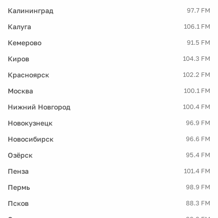
Калининград
97.7 FM
Калуга
106.1 FM
Кемерово
91.5 FM
Киров
104.3 FM
Красноярск
102.2 FM
Москва
100.1 FM
Нижний Новгород
100.4 FM
Новокузнецк
96.9 FM
Новосибирск
96.6 FM
Озёрск
95.4 FM
Пенза
101.4 FM
Пермь
98.9 FM
Псков
88.3 FM