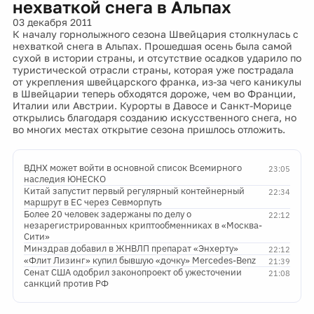
нехваткой снега в Альпах
03 декабря 2011
К началу горнолыжного сезона Швейцария столкнулась с
нехваткой снега в Альпах. Прошедшая осень была самой
сухой в истории страны, и отсутствие осадков ударило по
туристической отрасли страны, которая уже пострадала
от укрепления швейцарского франка, из-за чего каникулы
в Швейцарии теперь обходятся дороже, чем во Франции,
Италии или Австрии. Курорты в Давосе и Санкт-Морице
открылись благодаря созданию искусственного снега, но
во многих местах открытие сезона пришлось отложить.
ВДНХ может войти в основной список Всемирного
23:05
наследия ЮНЕСКО
Китай запустит первый регулярный контейнерный
22:34
маршрут в ЕС через Севморпуть
Более 20 человек задержаны по делу о
22:12
незарегистрированных криптообменниках в «Москва-
Сити»
Минздрав добавил в ЖНВЛП препарат «Энхерту»
22:12
«Флит Лизинг» купил бывшую «дочку» Mercedes-Benz
21:39
Сенат США одобрил законопроект об ужесточении
21:08
санкций против РФ