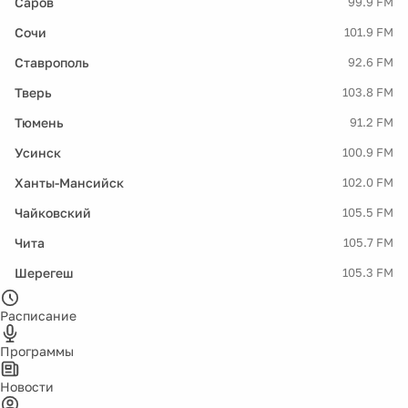
Саров
99.9 FM
Сочи
101.9 FM
Ставрополь
92.6 FM
Тверь
103.8 FM
Тюмень
91.2 FM
Усинск
100.9 FM
Ханты-Мансийск
102.0 FM
Чайковский
105.5 FM
Чита
105.7 FM
Шерегеш
105.3 FM
Расписание
Программы
Новости