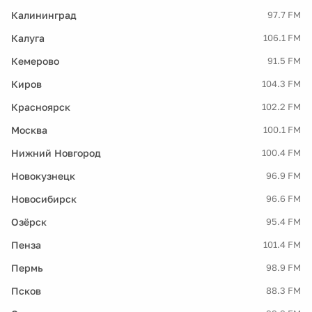
Калининград
97.7 FM
Калуга
106.1 FM
Кемерово
91.5 FM
Киров
104.3 FM
Красноярск
102.2 FM
Москва
100.1 FM
Нижний Новгород
100.4 FM
Новокузнецк
96.9 FM
Новосибирск
96.6 FM
Озёрск
95.4 FM
Пенза
101.4 FM
Пермь
98.9 FM
Псков
88.3 FM