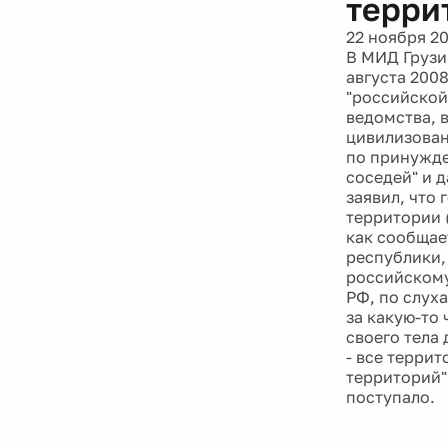
терри
22 ноября 20
В МИД Грузи
августа 200
"российской
ведомства, в
цивилизован
по принужде
соседей" и 
заявил, что 
территории 
как сообщае
республики,
российскому
РФ, по слух
за какую-то 
своего тела 
- все террит
территорий"
поступало.