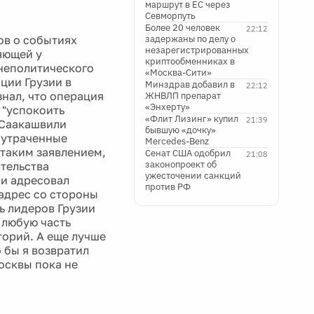
маршрут в ЕС через
Севморпуть
Более 20 человек
22:12
ов о событиях
задержаны по делу о
незарегистрированных
яющей у
криптообменниках в
шнеполитического
«Москва-Сити»
ации Грузии в
Минздрав добавил в
22:12
нал, что операция
ЖНВЛП препарат
«Энхерту»
 "успокоить
«Флит Лизинг» купил
21:39
 Саакашвили
бывшую «дочку»
а утраченные
Mercedes-Benz
 таким заявлением,
Сенат США одобрил
21:08
законопроект об
ительства
ужесточении санкций
и адресовал
против РФ
 адрес со стороны
ь лидеров Грузии
 любую часть
торий. А еще лучше
о бы я возвратил
осквы пока не