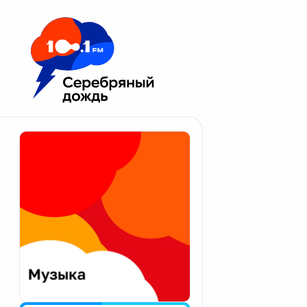
Москва 100.1 FM
Апатиты
Астрахань
Волгоград
Вологда
Екатеринбург
Иваново
Казань
Калининград
Калуга