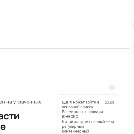
ен на утраченные
ВДНХ может войти в
23:05
основной список
Всемирного наследия
асти
ЮНЕСКО
Китай запустит первый
22:34
ые
регулярный
контейнерный