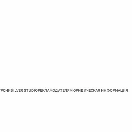
УРСИИ
SILVER STUDIO
РЕКЛАМОДАТЕЛЯМ
ЮРИДИЧЕСКАЯ ИНФОРМАЦИЯ