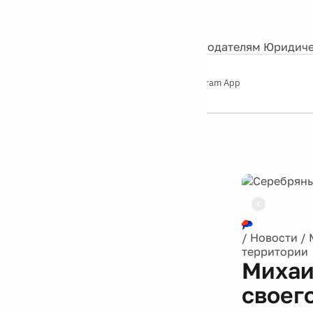
События
Контакты
О нас
Экскурсии
Silver Studio
Рекламодателям
Юридиче
Слушайте
App Store
Google Play
Telegram App
Серебряный
дождь
12+
/
Новости
/
территории
Михаи
своег