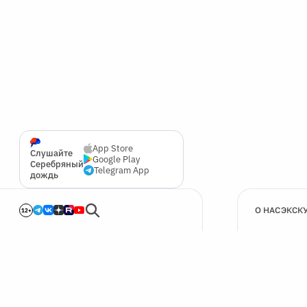
App Store
Слушайте
Google Play
Серебряный
Telegram App
дождь
О НАС
ЭКСК
12+