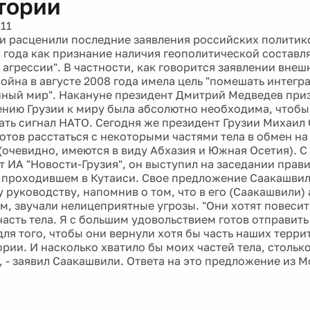
тории
11
и расценили последние заявления российских политик
8 года как признание наличия геополитической составл
 агрессии". В частности, как говорится заявлении вне
ойна в августе 2008 года имела цель "помешать интегр
ный мир". Накануне президент Дмитрий Медведев приз
нию Грузии к миру была абсолютно необходима, чтобы
дать сигнал НАТО. Сегодня же президент Грузии Михаил
готов расстаться с некоторыми частями тела в обмен н
(очевидно, имеются в виду Абхазия и Южная Осетия). С
т ИА "Новости-Грузия", он выступил на заседании прав
 проходившем в Кутаиси. Свое предложение Саакашвил
 руководству, напомнив о том, что в его (Саакашвили)
ам, звучали нелицеприятные угрозы. "Они хотят повесит
часть тела. Я с большим удовольствием готов отправить
для того, чтобы они вернули хотя бы часть наших терри
ории. И насколько хватило бы моих частей тела, стольк
, - заявил Саакашвили. Ответа на это предложение из М