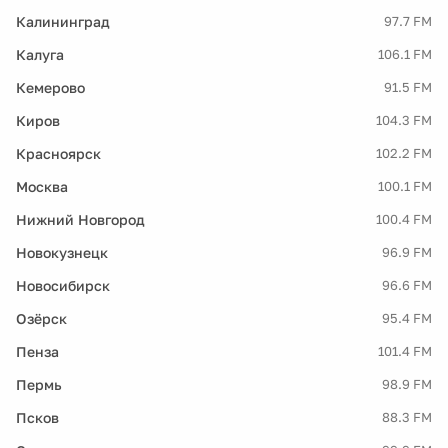
Калининград
97.7 FM
Калуга
106.1 FM
Кемерово
91.5 FM
Киров
104.3 FM
Красноярск
102.2 FM
Москва
100.1 FM
Нижний Новгород
100.4 FM
Новокузнецк
96.9 FM
Новосибирск
96.6 FM
Озёрск
95.4 FM
Пенза
101.4 FM
Пермь
98.9 FM
Псков
88.3 FM