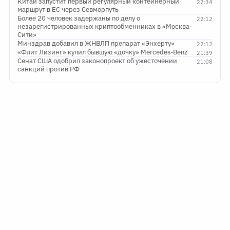
Китай запустит первый регулярный контейнерный
22:34
маршрут в ЕС через Севморпуть
Более 20 человек задержаны по делу о
22:12
незарегистрированных криптообменниках в «Москва-
Сити»
Минздрав добавил в ЖНВЛП препарат «Энхерту»
22:12
«Флит Лизинг» купил бывшую «дочку» Mercedes-Benz
21:39
Сенат США одобрил законопроект об ужесточении
21:08
санкций против РФ