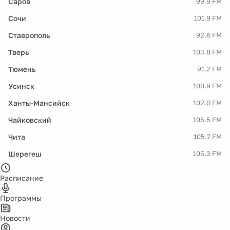
Саров
99.9 FM
Сочи
101.9 FM
Ставрополь
92.6 FM
Тверь
103.8 FM
Тюмень
91.2 FM
Усинск
100.9 FM
Ханты-Мансийск
102.0 FM
Чайковский
105.5 FM
Чита
105.7 FM
Шерегеш
105.3 FM
Расписание
Программы
Новости