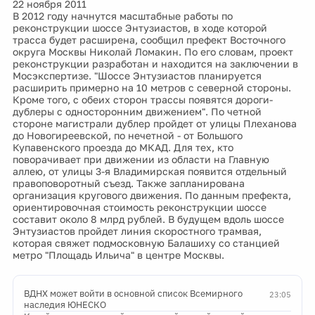
22 ноября 2011
В 2012 году начнутся масштабные работы по
реконструкции шоссе Энтузиастов, в ходе которой
трасса будет расширена, сообщил префект Восточного
округа Москвы Николай Ломакин. По его словам, проект
реконструкции разработан и находится на заключении в
Мосэкспертизе. "Шоссе Энтузиастов планируется
расширить примерно на 10 метров с северной стороны.
Кроме того, с обеих сторон трассы появятся дороги-
дублеры с односторонним движением". По четной
стороне магистрали дублер пройдет от улицы Плеханова
до Новогиреевской, по нечетной - от Большого
Купавенского проезда до МКАД. Для тех, кто
поворачивает при движении из области на Главную
аллею, от улицы 3-я Владимирская появится отдельный
правоповоротный съезд. Также запланирована
организация кругового движения. По данным префекта,
ориентировочная стоимость реконструкции шоссе
составит около 8 млрд рублей. В будущем вдоль шоссе
Энтузиастов пройдет линия скоростного трамвая,
которая свяжет подмосковную Балашиху со станцией
метро "Площадь Ильича" в центре Москвы.
ВДНХ может войти в основной список Всемирного
23:05
наследия ЮНЕСКО