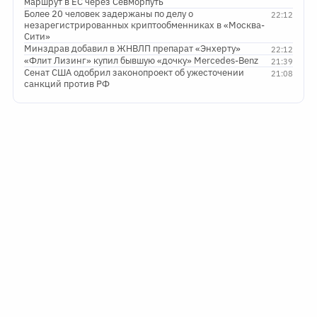
маршрут в ЕС через Севморпуть
Более 20 человек задержаны по делу о
22:12
незарегистрированных криптообменниках в «Москва-
Сити»
Минздрав добавил в ЖНВЛП препарат «Энхерту»
22:12
«Флит Лизинг» купил бывшую «дочку» Mercedes-Benz
21:39
Сенат США одобрил законопроект об ужесточении
21:08
санкций против РФ