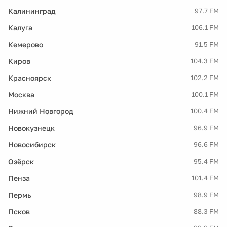
Калининград
97.7 FM
Калуга
106.1 FM
Кемерово
91.5 FM
Киров
104.3 FM
Красноярск
102.2 FM
Москва
100.1 FM
Нижний Новгород
100.4 FM
Новокузнецк
96.9 FM
Новосибирск
96.6 FM
Озёрск
95.4 FM
Пенза
101.4 FM
Пермь
98.9 FM
Псков
88.3 FM