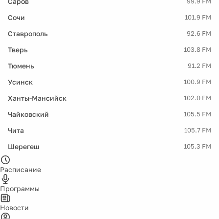
Саров
99.9 FM
Сочи
101.9 FM
Ставрополь
92.6 FM
Тверь
103.8 FM
Тюмень
91.2 FM
Усинск
100.9 FM
Ханты-Мансийск
102.0 FM
Чайковский
105.5 FM
Чита
105.7 FM
Шерегеш
105.3 FM
Расписание
Программы
Новости