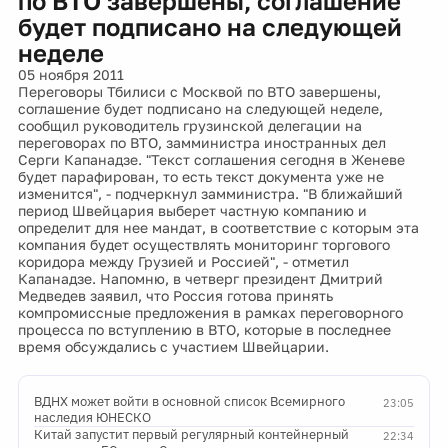
по ВТО завершены, соглашение
будет подписано на следующей
неделе
05 ноября 2011
Переговоры Тбилиси с Москвой по ВТО завершены,
соглашение будет подписано на следующей неделе,
сообщил руководитель грузинской делегации на
переговорах по ВТО, замминистра иностранных дел
Серги Капанадзе. "Текст соглашения сегодня в Женеве
будет парафирован, то есть текст документа уже не
изменится", - подчеркнул замминистра. "В ближайший
период Швейцария выберет частную компанию и
определит для нее мандат, в соответствие с которым эта
компания будет осуществлять мониторинг торгового
коридора между Грузией и Россией", - отметил
Капанадзе. Напомню, в четверг президент Дмитрий
Медведев заявил, что Россия готова принять
компромиссные предложения в рамках переговорного
процесса по вступлению в ВТО, которые в последнее
время обсуждались с участием Швейцарии.
ВДНХ может войти в основной список Всемирного
23:05
наследия ЮНЕСКО
Китай запустит первый регулярный контейнерный
22:34