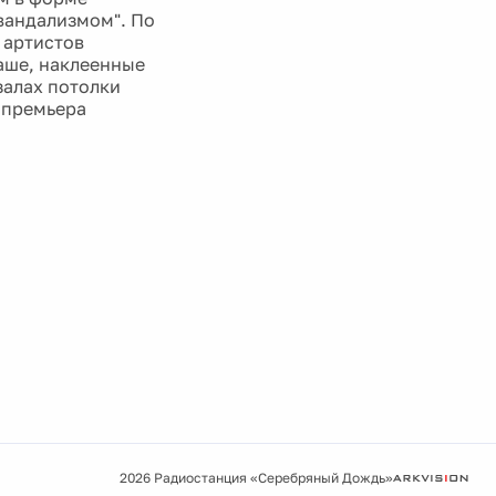
"вандализмом". По
 артистов
аше, наклеенные
залах потолки
я премьера
2026 Радиостанция «Серебряный Дождь»