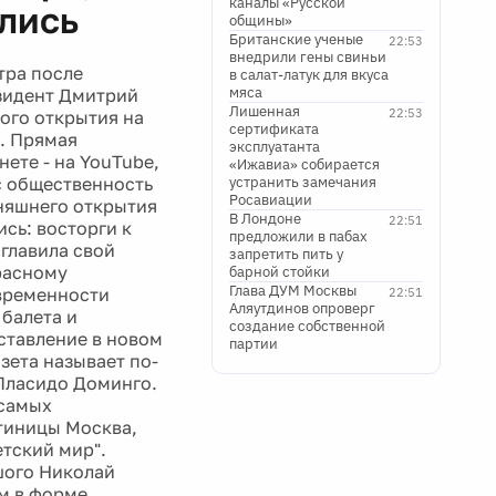
каналы «Русской
лись
общины»
Британские ученые
22:53
внедрили гены свиньи
тра после
в салат-латук для вкуса
мяса
езидент Дмитрий
Лишенная
22:53
ого открытия на
сертификата
. Прямая
эксплуатанта
нете - на YouTube,
«Ижавиа» собирается
с общественность
устранить замечания
Росавиации
дняшнего открытия
В Лондоне
22:51
сь: восторги к
предложили в пабах
главила свой
запретить пить у
расному
барной стойки
Глава ДУМ Москвы
овременности
22:51
Аляутдинов опроверг
балета и
создание собственной
ставление в новом
партии
зета называет по-
 Пласидо Доминго.
 самых
тиницы Москва,
тский мир".
шого Николай
м в форме