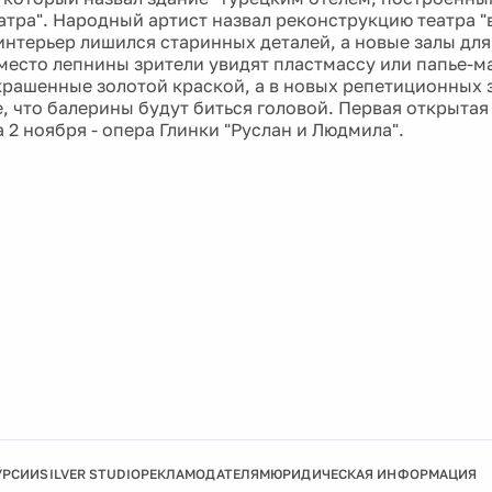
атра". Народный артист назвал реконструкцию театра 
 интерьер лишился старинных деталей, а новые залы для
место лепнины зрители увидят пластмассу или папье-м
крашенные золотой краской, а в новых репетиционных 
е, что балерины будут биться головой. Первая открыта
 2 ноября - опера Глинки "Руслан и Людмила".
УРСИИ
SILVER STUDIO
РЕКЛАМОДАТЕЛЯМ
ЮРИДИЧЕСКАЯ ИНФОРМАЦИЯ