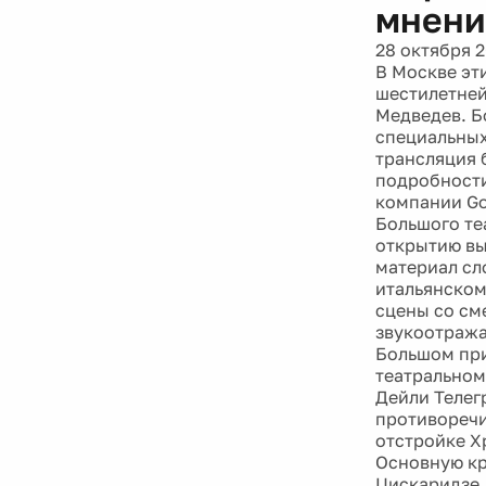
мнени
28 октября 2
В Москве эт
шестилетней
Медведев. Б
специальных
трансляция б
подробности
компании Go
Большого те
открытию вы
материал сл
итальянском
сцены со см
звукоотража
Большом при
театральном
Дейли Телег
противоречи
отстройке Х
Основную кр
Цискаридзе,