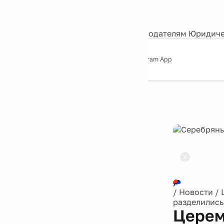
События
Контакты
О нас
Экскурсии
Silver Studio
Рекламодателям
Юридиче
Слушайте
App Store
Google Play
Telegram App
Серебряный
дождь
12+
Реклама
/
Новости
/
разделились
Церем