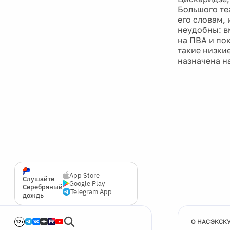
Большого те
его словам,
неудобны: в
на ПВА и по
такие низки
назначена на
App Store
Слушайте
Google Play
Серебряный
Telegram App
дождь
О НАС
ЭКСК
12+