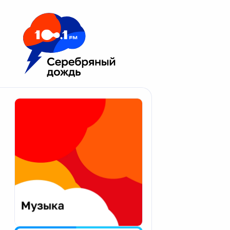
Москва 100.1 FM
Апатиты
Астрахань
Волгоград
Вологда
Екатеринбург
Иваново
Казань
Калининград
Калуга