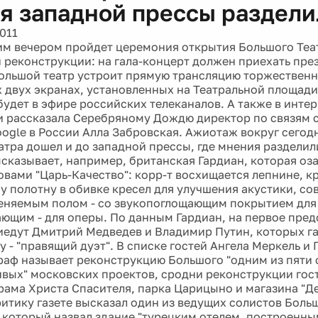
я западной прессы раздели
011
им вечером пройдет церемония открытия Большого Теа
 реконструкции: на гала-концерт должен приехать пр
ольшой театр устроит прямую трансляцию торжественн
 двух экранах, установленных на Театральной площади
удет в эфире российских телеканалов. А также в интер
 рассказала Серебряному Дождю директор по связям 
ogle в России Алла Забровская. Ажиотаж вокруг сего
атра дошел и до западной прессы, где мнения разделили
сказывает, например, британская Гардиан, которая оза
овами "Царь-Качество": корр-т восхищается лепнине, к
у полотну в обивке кресел для улучшения акустики, с
еняемым полом - со звукопоглощающим покрытием для 
ющим - для оперы. По данным Гардиан, на первое пред
едут Дмитрий Медведев и Владимир Путин, которых га
у - "правящий дуэт". В списке гостей Ангела Меркель и
раф называет реконструкцию Большого "одним из пяти
вых" московских проектов, сродни реконструкции гос
рама Христа Спасителя, парка Царицыно и магазина "Де
итику газете высказал один из ведущих солистов Боль
 который назвал здание "турецким отелем, построенны