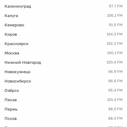
Калининград
97.7 FM
Калуга
106.1 FM
Кемерово
91.5 FM
Киров
104.3 FM
Красноярск
102.2 FM
Москва
100.1 FM
Нижний Новгород
100.4 FM
Новокузнецк
96.9 FM
Новосибирск
96.6 FM
Озёрск
95.4 FM
Пенза
101.4 FM
Пермь
98.9 FM
Псков
88.3 FM