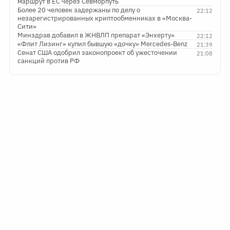
маршрут в ЕС через Севморпуть
Более 20 человек задержаны по делу о
22:12
незарегистрированных криптообменниках в «Москва-
Сити»
Минздрав добавил в ЖНВЛП препарат «Энхерту»
22:12
«Флит Лизинг» купил бывшую «дочку» Mercedes-Benz
21:39
Сенат США одобрил законопроект об ужесточении
21:08
санкций против РФ