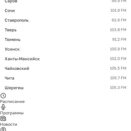
Саров
99.9 FM
Сочи
101.9 FM
Ставрополь
92.6 FM
Тверь
103.8 FM
Тюмень
91.2 FM
Усинск
100.9 FM
Ханты-Мансийск
102.0 FM
Чайковский
105.5 FM
Чита
105.7 FM
Шерегеш
105.3 FM
Расписание
Программы
Новости