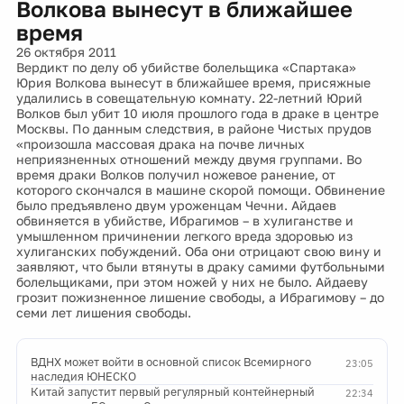
Волкова вынесут в ближайшее
время
26 октября 2011
Вердикт по делу об убийстве болельщика «Спартака»
Юрия Волкова вынесут в ближайшее время, присяжные
удалились в совещательную комнату. 22-летний Юрий
Волков был убит 10 июля прошлого года в драке в центре
Москвы. По данным следствия, в районе Чистых прудов
«произошла массовая драка на почве личных
неприязненных отношений между двумя группами. Во
время драки Волков получил ножевое ранение, от
которого скончался в машине скорой помощи. Обвинение
было предъявлено двум уроженцам Чечни. Айдаев
обвиняется в убийстве, Ибрагимов – в хулиганстве и
умышленном причинении легкого вреда здоровью из
хулиганских побуждений. Оба они отрицают свою вину и
заявляют, что были втянуты в драку самими футбольными
болельщиками, при этом ножей у них не было. Айдаеву
грозит пожизненное лишение свободы, а Ибрагимову – до
семи лет лишения свободы.
ВДНХ может войти в основной список Всемирного
23:05
наследия ЮНЕСКО
Китай запустит первый регулярный контейнерный
22:34