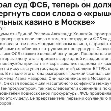
рал суд ФСБ, теперь он дол
ергнуть свои слова о «кры
льных казино в Москве»
011
думы от «Единой России» Александр Хинштейн проигра
провергнуть свои слова о том, что сотрудники ФСБ за 
ствовали тем самым подмосковным казино, в причастн
й комитет обвиняет сотрудников прокуратуры. Савело
л иск ФСБ о защите деловой репутации. Поводом для о
нтервью депутата в прямом эфире одной из радиостан
 спецслужбы причастны к «крышеванию подпольных каз
м по иску выступал государственный холдинг ВГТРК, в
я. В начале этого года разгорелся громкий скандал, св
есмена Ивана Назарова. Они находились не в Москве, а
. Он стал поводом для масштабного конфликта между
 Генпрокуратурой, так как следователи обвинили в пок
водителей подмосковной прокуратуры. ФСБ проводила
по этому делу. Ее представители первыми объявили о 
роров.