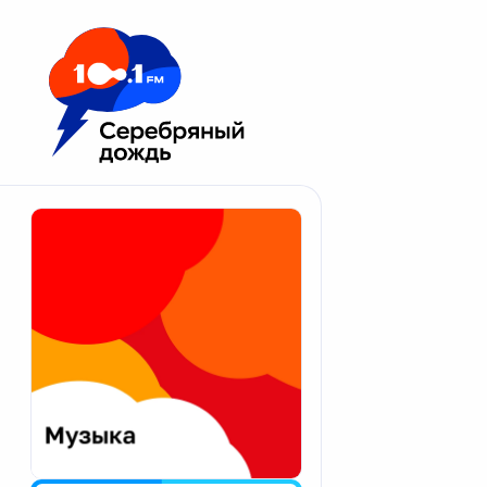
Москва 100.1 FM
Апатиты
Астрахань
Волгоград
Вологда
Екатеринбург
Иваново
Казань
Калининград
Калуга