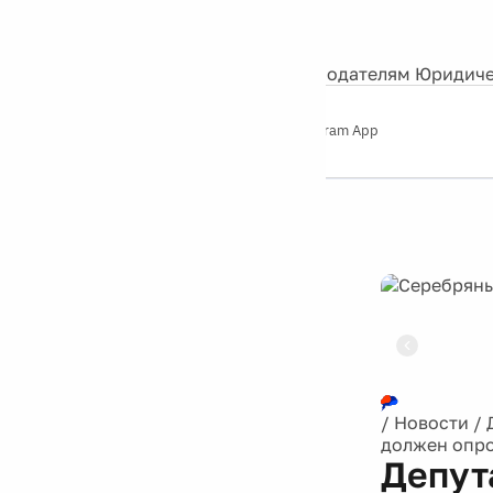
События
Контакты
О нас
Экскурсии
Silver Studio
Рекламодателям
Юридиче
Слушайте
App Store
Google Play
Telegram App
Серебряный
дождь
12+
Реклама
/
Новости
/
должен опро
Депут