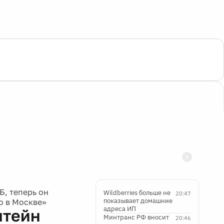
, теперь он
Wildberries больше не
20:47
показывает домашние
о в Москве»
адреса ИП
штейн
Минтранс РФ вносит
20:46