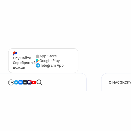
App Store
Слушайте
Google Play
Серебряный
Telegram App
дождь
О НАС
ЭКСК
12+