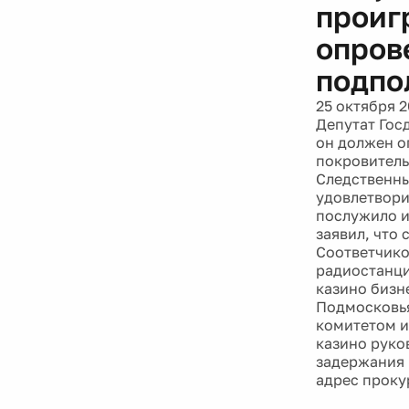
проиг
опров
подпо
25 октября 2
Депутат Гос
он должен о
покровитель
Следственны
удовлетвори
послужило и
заявил, что
Соответчико
радиостанци
казино бизн
Подмосковья
комитетом и
казино руко
задержания 
адрес проку