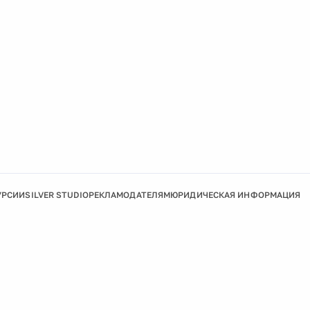
УРСИИ
SILVER STUDIO
РЕКЛАМОДАТЕЛЯМ
ЮРИДИЧЕСКАЯ ИНФОРМАЦИЯ