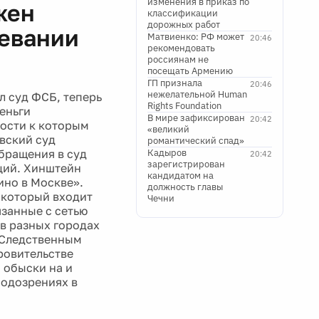
изменения в приказ по
жен
классификации
дорожных работ
шевании
Матвиенко: РФ может
20:46
рекомендовать
россиянам не
посещать Армению
ГП признала
20:46
нежелательной Human
л суд ФСБ, теперь
Rights Foundation
деньги
В мире зафиксирован
20:42
ости к которым
«великий
вский суд
романтический спад»
бращения в суд
Кадыров
20:42
зарегистрирован
ций. Хинштейн
кандидатом на
ино в Москве».
должность главы
 который входит
Чечни
язанные с сетью
 в разных городах
 Следственным
ровительстве
 обыски на и
подозрениях в