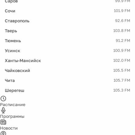
Саров
99.9 FM
Сочи
101.9 FM
Ставрополь
92.6 FM
Тверь
103.8 FM
Тюмень
91.2 FM
Усинск
100.9 FM
Ханты-Мансийск
102.0 FM
Чайковский
105.5 FM
Чита
105.7 FM
Шерегеш
105.3 FM
Расписание
Программы
Новости