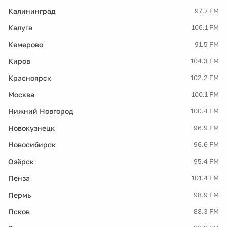
Калининград
97.7 FM
Калуга
106.1 FM
Кемерово
91.5 FM
Киров
104.3 FM
Красноярск
102.2 FM
Москва
100.1 FM
Нижний Новгород
100.4 FM
Новокузнецк
96.9 FM
Новосибирск
96.6 FM
Озёрск
95.4 FM
Пенза
101.4 FM
Пермь
98.9 FM
Псков
88.3 FM