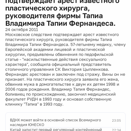
подтверждает арест известного
пластического хирурга,
руководителя фирмы Тапиа
Владимира Тапии Фернандеса.
24 октября 2011
Московское следствие подтверждает арест известного
пластического хирурга, руководителя фирмы Тапиа
Владимира Тапии Фернандеса. 57-летьнему медику, члену
Европейской академии лицевой и пластической
хирургии, предъявлены обвинения по педофильской
статье - "насильственные действия сексуального
характера", сообщила официальный представитель
столичного управления СК Виктория Цыпленкова.
Фернандес арестован и заключен под стражу. Вины он не
признает. На пластического хирурга заявила его жена,
обвинив мужа в домогательстве к двум их детям 1998 и
2006 годов рождения. Владимир Тапия Фернандес,
боливиец по происхождению, закончил медицинский
факультет РУДН в 1993 году и основал собственную
клинику "Тапиа" в 1993 году.
ВДНХ может войти в основной список Всемирного
23:05
наследия ЮНЕСКО
Китай запустит первый регулярный контейнерный
22:34