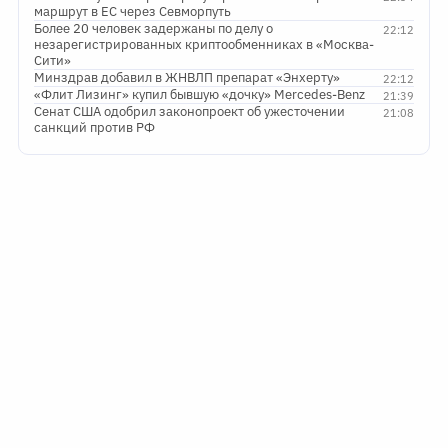
маршрут в ЕС через Севморпуть
Более 20 человек задержаны по делу о
22:12
незарегистрированных криптообменниках в «Москва-
Сити»
Минздрав добавил в ЖНВЛП препарат «Энхерту»
22:12
«Флит Лизинг» купил бывшую «дочку» Mercedes-Benz
21:39
Сенат США одобрил законопроект об ужесточении
21:08
санкций против РФ