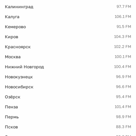
Калининград
97.7 FM
Калуга
106.1 FM
Кемерово
91.5 FM
Киров
104.3 FM
Красноярск
102.2 FM
Москва
100.1 FM
Нижний Новгород
100.4 FM
Новокузнецк
96.9 FM
Новосибирск
96.6 FM
Озёрск
95.4 FM
Пенза
101.4 FM
Пермь
98.9 FM
Псков
88.3 FM