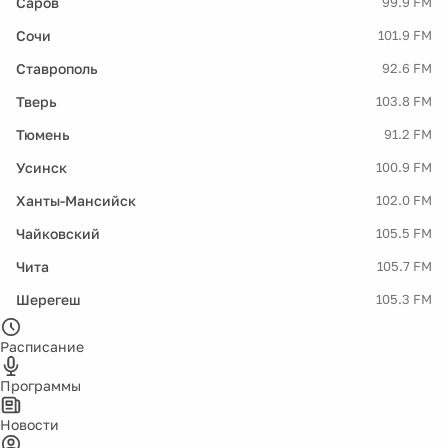
Саров
99.9 FM
Сочи
101.9 FM
Ставрополь
92.6 FM
Тверь
103.8 FM
Тюмень
91.2 FM
Усинск
100.9 FM
Ханты-Мансийск
102.0 FM
Чайковский
105.5 FM
Чита
105.7 FM
Шерегеш
105.3 FM
Расписание
Программы
Новости