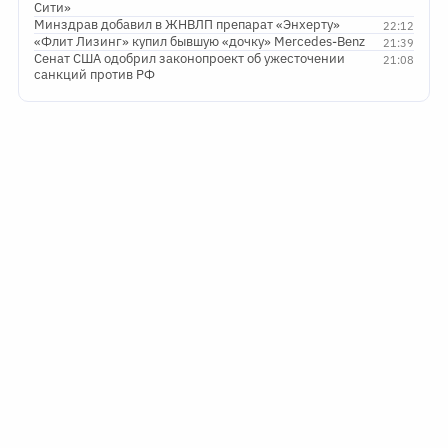
Сити»
Минздрав добавил в ЖНВЛП препарат «Энхерту»
22:12
«Флит Лизинг» купил бывшую «дочку» Mercedes-Benz
21:39
Сенат США одобрил законопроект об ужесточении
21:08
санкций против РФ