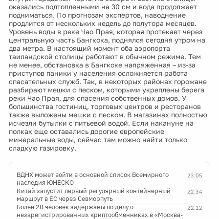
оказались подтопленными на 30 см и вода продолжает
подниматься. По прогнозам экспертов, наводнение
продлится от нескольких недель до полутора месяцев.
Уровень воды в реке Чао Прая, которая протекает через
центральную часть Бангкока, поднялся сегодня утром на
два метра. В настоящий момент оба аэропорта
таиландской столицы работают в обычном режиме. Тем
не менее, обстановка в Бангкоке напряженная – из-за
приступов паники у населения осложняется работа
спасательных служб. Так, в некоторых районах горожане
разбирают мешки с песком, которыми укреплены берега
реки Чао Прая, для спасения собственных домов. У
большинства гостиниц, торговых центров и ресторанов
также выложены мешки с песком. В магазинах полностью
исчезли бутылки с питьевой водой. Если накануне на
полках еще оставались дорогие европейские
минеральные воды, сейчас там можно найти только
сладкую газировку.
ВДНХ может войти в основной список Всемирного
23:05
наследия ЮНЕСКО
Китай запустит первый регулярный контейнерный
22:34
маршрут в ЕС через Севморпуть
Более 20 человек задержаны по делу о
22:12
незарегистрированных криптообменниках в «Москва-