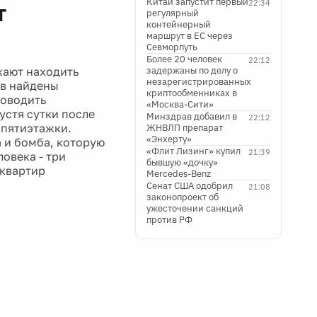
Китай запустит первый
22:34
т
регулярный
контейнерный
маршрут в ЕС через
Севморпуть
Более 20 человек
22:12
жают находить
задержаны по делу о
незарегистрированных
ов найдены
криптообменниках в
роводить
«Москва-Сити»
устя сутки после
Минздрав добавил в
22:12
 пятиэтажки.
ЖНВЛП препарат
«Энхерту»
 и бомба, которую
«Флит Лизинг» купил
21:39
овека - три
бывшую «дочку»
 квартир
Mercedes-Benz
Сенат США одобрил
21:08
законопроект об
ужесточении санкций
против РФ