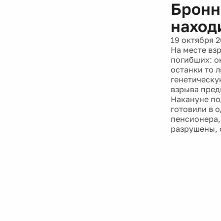
Бронн
наход
19 октября 2
На месте вз
погибших: о
останки то л
генетическу
взрыва пред
Накануне по
готовили в о
пенсионера,
разрушены, 