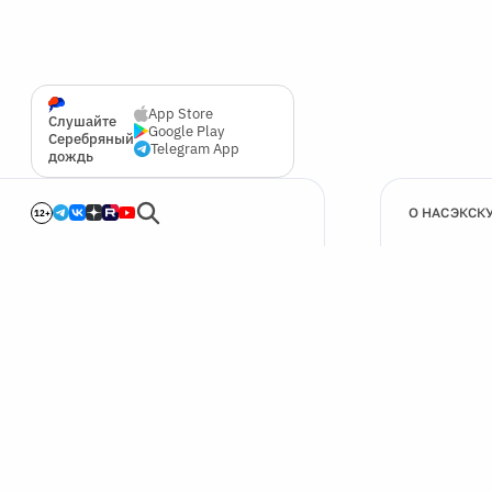
App Store
Слушайте
Google Play
Серебряный
Telegram App
дождь
О НАС
ЭКСК
12+
🍪
Мы используем cookie для улучшения работы сайта.