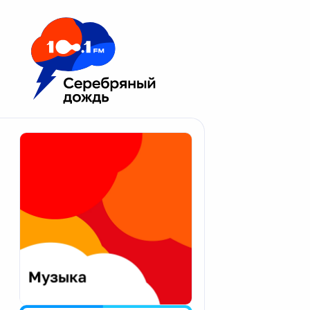
Москва 100.1 FM
Апатиты
Астрахань
Волгоград
Вологда
Екатеринбург
Иваново
Казань
Калининград
Калуга