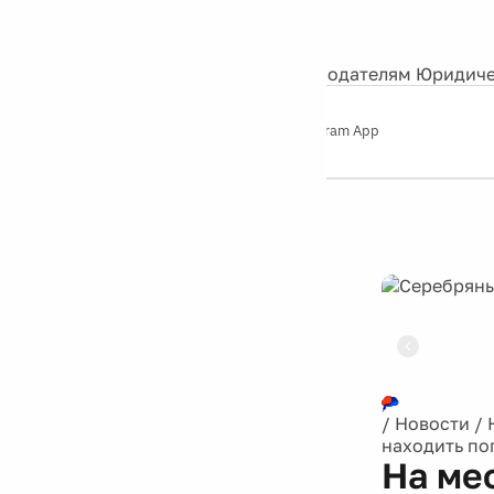
События
Контакты
О нас
Экскурсии
Silver Studio
Рекламодателям
Юридиче
Слушайте
App Store
Google Play
Telegram App
Серебряный
дождь
12+
Реклама
/
Новости
/
находить по
На ме