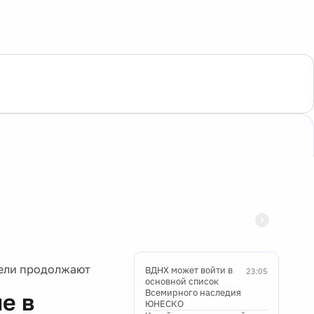
тели продолжают
ВДНХ может войти в
23:05
основной список
Всемирного наследия
е в
ЮНЕСКО