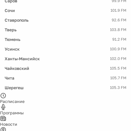
Саров
99.9 FM
Сочи
101.9 FM
Ставрополь
92.6 FM
Тверь
103.8 FM
Тюмень
91.2 FM
Усинск
100.9 FM
Ханты-Мансийск
102.0 FM
Чайковский
105.5 FM
Чита
105.7 FM
Шерегеш
105.3 FM
Расписание
Программы
Новости