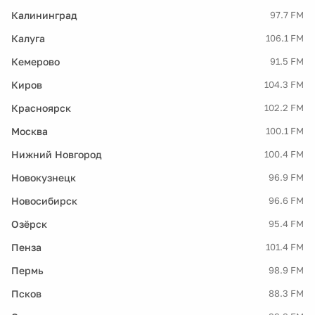
Калининград
97.7 FM
Калуга
106.1 FM
Кемерово
91.5 FM
Киров
104.3 FM
Красноярск
102.2 FM
Москва
100.1 FM
Нижний Новгород
100.4 FM
Новокузнецк
96.9 FM
Новосибирск
96.6 FM
Озёрск
95.4 FM
Пенза
101.4 FM
Пермь
98.9 FM
Псков
88.3 FM