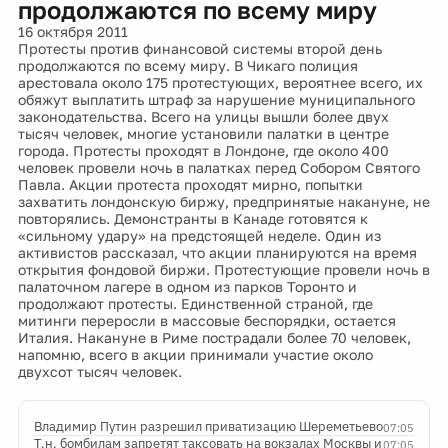
продолжаются по всему миру
16 октября 2011
Протесты против финансовой системы второй день
продолжаются по всему миру. В Чикаго полиция
арестовала около 175 протестующих, вероятнее всего, их
обяжут выплатить штраф за нарушение муниципального
законодательства. Всего на улицы вышли более двух
тысяч человек, многие установили палатки в центре
города. Протесты проходят в Лондоне, где около 400
человек провели ночь в палатках перед Собором Святого
Павла. Акции протеста проходят мирно, попытки
захватить лондонскую биржу, предпринятые накануне, не
повторялись. Демонстранты в Канаде готовятся к
«сильному удару» на предстоящей неделе. Один из
активистов рассказал, что акции планируются на время
открытия фондовой биржи. Протестующие провели ночь в
палаточном лагере в одном из парков Торонто и
продолжают протесты. Единственной страной, где
митинги переросли в массовые беспорядки, остается
Италия. Накануне в Риме пострадали более 70 человек,
напомню, всего в акции принимали участие около
двухсот тысяч человек.
Владимир Путин разрешил приватизацию Шереметьево
07:05
Т.н. бомбилам запретят таксовать на вокзалах Москвы и
07:05