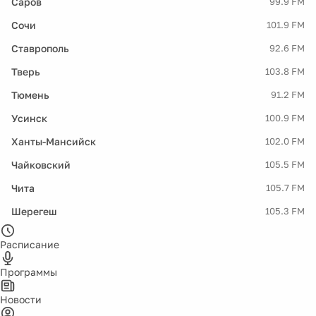
Саров
99.9 FM
Сочи
101.9 FM
Ставрополь
92.6 FM
Тверь
103.8 FM
Тюмень
91.2 FM
Усинск
100.9 FM
Ханты-Мансийск
102.0 FM
Чайковский
105.5 FM
Чита
105.7 FM
Шерегеш
105.3 FM
Расписание
Программы
Новости