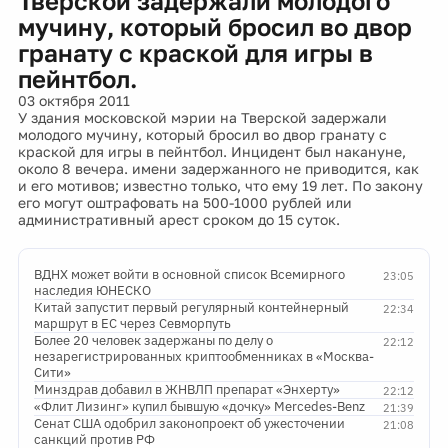
Тверской задержали молодого
мучину, который бросил во двор
гранату с краской для игры в
пейнтбол.
03 октября 2011
У здания московской мэрии на Тверской задержали
молодого мучину, который бросил во двор гранату с
краской для игры в пейнтбол. Инцидент был накануне,
около 8 вечера. имени задержанного не приводится, как
и его мотивов; известно только, что ему 19 лет. По закону
его могут оштрафовать на 500-1000 рублей или
административный арест сроком до 15 суток.
ВДНХ может войти в основной список Всемирного
23:05
наследия ЮНЕСКО
Китай запустит первый регулярный контейнерный
22:34
маршрут в ЕС через Севморпуть
Более 20 человек задержаны по делу о
22:12
незарегистрированных криптообменниках в «Москва-
Сити»
Минздрав добавил в ЖНВЛП препарат «Энхерту»
22:12
«Флит Лизинг» купил бывшую «дочку» Mercedes-Benz
21:39
Сенат США одобрил законопроект об ужесточении
21:08
санкций против РФ