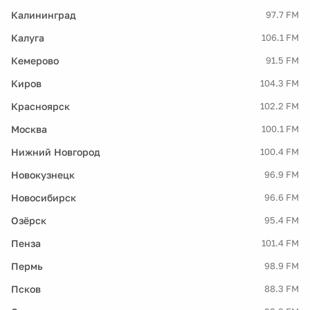
Калининград
97.7 FM
Калуга
106.1 FM
Кемерово
91.5 FM
Киров
104.3 FM
Красноярск
102.2 FM
Москва
100.1 FM
Нижний Новгород
100.4 FM
Новокузнецк
96.9 FM
Новосибирск
96.6 FM
Озёрск
95.4 FM
Пенза
101.4 FM
Пермь
98.9 FM
Псков
88.3 FM