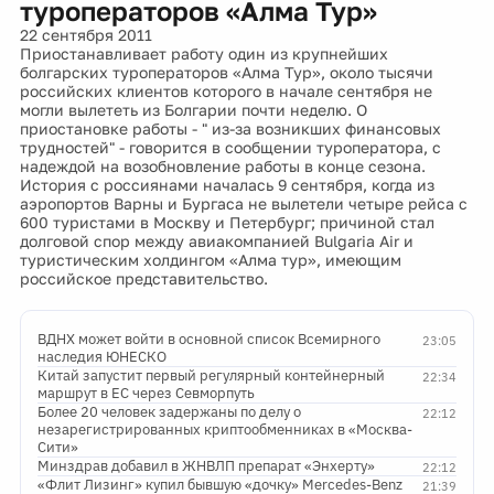
туроператоров «Алма Тур»
22 сентября 2011
Приостанавливает работу один из крупнейших
болгарских туроператоров «Алма Тур», около тысячи
российских клиентов которого в начале сентября не
могли вылететь из Болгарии почти неделю. О
приостановке работы - " из-за возникших финансовых
трудностей" - говорится в сообщении туроператора, с
надеждой на возобновление работы в конце сезона.
История с россиянами началась 9 сентября, когда из
аэропортов Варны и Бургаса не вылетели четыре рейса с
600 туристами в Москву и Петербург; причиной стал
долговой спор между авиакомпанией Bulgaria Air и
туристическим холдингом «Алма тур», имеющим
российское представительство.
ВДНХ может войти в основной список Всемирного
23:05
наследия ЮНЕСКО
Китай запустит первый регулярный контейнерный
22:34
маршрут в ЕС через Севморпуть
Более 20 человек задержаны по делу о
22:12
незарегистрированных криптообменниках в «Москва-
Сити»
Минздрав добавил в ЖНВЛП препарат «Энхерту»
22:12
«Флит Лизинг» купил бывшую «дочку» Mercedes-Benz
21:39