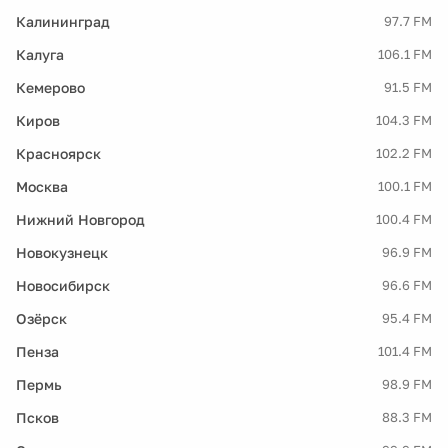
Калининград
97.7 FM
Калуга
106.1 FM
Кемерово
91.5 FM
Киров
104.3 FM
Красноярск
102.2 FM
Москва
100.1 FM
Нижний Новгород
100.4 FM
Новокузнецк
96.9 FM
Новосибирск
96.6 FM
Озёрск
95.4 FM
Пенза
101.4 FM
Пермь
98.9 FM
Псков
88.3 FM