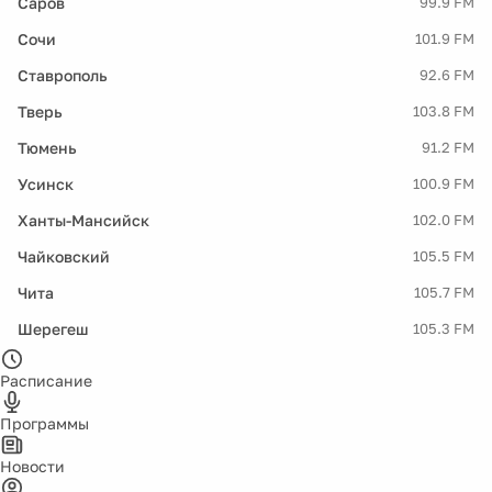
Саров
99.9 FM
Сочи
101.9 FM
Ставрополь
92.6 FM
Тверь
103.8 FM
Тюмень
91.2 FM
Усинск
100.9 FM
Ханты-Мансийск
102.0 FM
Чайковский
105.5 FM
Чита
105.7 FM
Шерегеш
105.3 FM
Расписание
Программы
Новости