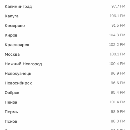
Калининград
97.7 FM
Калуга
106.1 FM
Кемерово
91.5 FM
Киров
104.3 FM
Красноярск
102.2 FM
Москва
100.1 FM
Нижний Новгород
100.4 FM
Новокузнецк
96.9 FM
Новосибирск
96.6 FM
Озёрск
95.4 FM
Пенза
101.4 FM
Пермь
98.9 FM
Псков
88.3 FM