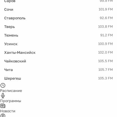
Саров
99.9 FM
Сочи
101.9 FM
Ставрополь
92.6 FM
Тверь
103.8 FM
Тюмень
91.2 FM
Усинск
100.9 FM
Ханты-Мансийск
102.0 FM
Чайковский
105.5 FM
Чита
105.7 FM
Шерегеш
105.3 FM
Расписание
Программы
Новости