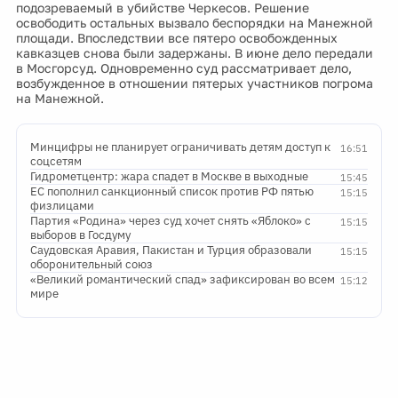
подозреваемый в убийстве Черкесов. Решение
освободить остальных вызвало беспорядки на Манежной
площади. Впоследствии все пятеро освобожденных
кавказцев снова были задержаны. В июне дело передали
в Мосгорсуд. Одновременно суд рассматривает дело,
возбужденное в отношении пятерых участников погрома
на Манежной.
Минцифры не планирует ограничивать детям доступ к
16:51
соцсетям
Гидрометцентр: жара спадет в Москве в выходные
15:45
ЕС пополнил санкционный список против РФ пятью
15:15
физлицами
Партия «Родина» через суд хочет снять «Яблоко» с
15:15
выборов в Госдуму
Саудовская Аравия, Пакистан и Турция образовали
15:15
оборонительный союз
«Великий романтический спад» зафиксирован во всем
15:12
мире