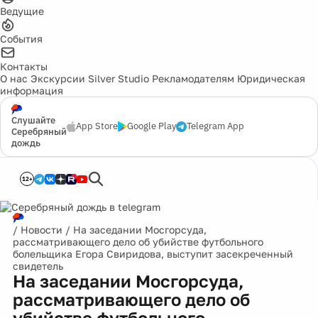
Ведущие
События
Контакты
О нас
Экскурсии
Silver Studio
Рекламодателям
Юридическая
информация
Слушайте
App Store
Google Play
Telegram App
Серебряный
дождь
12+
/
Новости
/
На заседании Мосгорсуда,
рассматривающего дело об убийстве футбольного
болельщика Егора Свиридова, выступит засекреченный
свидетель
На заседании Мосгорсуда,
рассматривающего дело об
убийстве футбольного