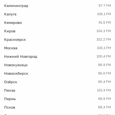
Калининград
97.7 FM
Калуга
106.1 FM
Кемерово
91.5 FM
Киров
104.3 FM
Красноярск
102.2 FM
Москва
100.1 FM
Нижний Новгород
100.4 FM
Новокузнецк
96.9 FM
Новосибирск
96.6 FM
Озёрск
95.4 FM
Пенза
101.4 FM
Пермь
98.9 FM
Псков
88.3 FM