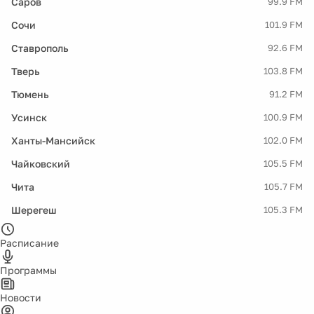
Саров
99.9 FM
Сочи
101.9 FM
Ставрополь
92.6 FM
Тверь
103.8 FM
Тюмень
91.2 FM
Усинск
100.9 FM
Ханты-Мансийск
102.0 FM
Чайковский
105.5 FM
Чита
105.7 FM
Шерегеш
105.3 FM
Расписание
Программы
Новости