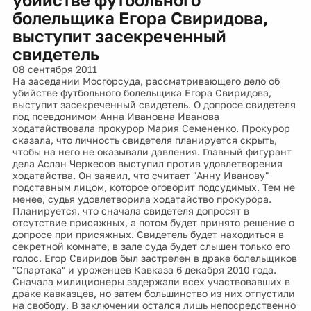
болельщика Егора Свиридова,
выступит засекреченный
свидетель
08 сентября 2011
На заседании Мосгорсуда, рассматривающего дело об
убийстве футбольного болельщика Егора Свиридова,
выступит засекреченный свидетель. О допросе свидетеля
под псевдонимом Анна Ивановна Иванова
ходатайствовала прокурор Мария Семененко. Прокурор
сказала, что личность свидетеля планируется скрыть,
чтобы на него не оказывали давления. Главный фигурант
дела Аслан Черкесов выступил против удовлетворения
ходатайства. Он заявил, что считает "Анну Иванову"
подставным лицом, которое оговорит подсудимых. Тем не
менее, судья удовлетворила ходатайство прокурора.
Планируется, что сначала свидетеля допросят в
отсутствие присяжных, а потом будет принято решение о
допросе при присяжных. Свидетель будет находиться в
секретной комнате, в зале суда будет слышен только его
голос. Егор Свиридов был застрелен в драке болельщиков
"Спартака" и уроженцев Кавказа 6 декабря 2010 года.
Сначала милиционеры задержали всех участвовавших в
драке кавказцев, но затем большинство из них отпустили
на свободу. В заключении остался лишь непосредственно