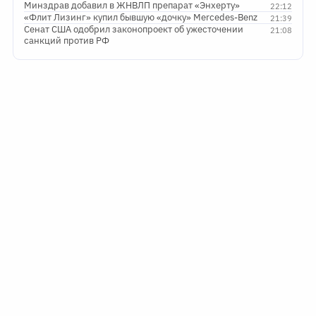
Минздрав добавил в ЖНВЛП препарат «Энхерту»
22:12
«Флит Лизинг» купил бывшую «дочку» Mercedes-Benz
21:39
Сенат США одобрил законопроект об ужесточении
21:08
санкций против РФ