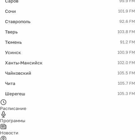
Саров
99.9 FM
Сочи
101.9 FM
Ставрополь
92.6 FM
Тверь
103.8 FM
Тюмень
91.2 FM
Усинск
100.9 FM
Ханты-Мансийск
102.0 FM
Чайковский
105.5 FM
Чита
105.7 FM
Шерегеш
105.3 FM
Расписание
Программы
Новости