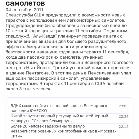
самолетов
04 сентября 2011
Спецслужбы США предупредили о возможности новых
терактов с использованием легкомоторных самолетов.
Предупреждение было объявлено за несколько дней до
10-летней годовщины трагедии 11 сентября. По данным
спецслужб, "Аль-Каеда" планирует проведение атак с
привлечением авиации для большего разрушительного
эффекта. Американские власти усилили меры
безопасности накануне годовщины теракта 11 сентября,
когда два пассажирских самолета, угнанных
террористами, протаранили башни Всемирного торгового
центра в Нью-Йорке. Третий угнанный самолет врезался
в здание Пентагона. В этот же день в Пенсильвании упал
еще один пассажирский самолет, управляемый
террористами. В терактах 11 сентября в США погибли
около 3 тыс. человек.
ВДНХ может войти в основной список Всемирного
23:05
наследия ЮНЕСКО
Китай запустит первый регулярный контейнерный
22:34
маршрут в ЕС через Севморпуть
Более 20 человек задержаны по делу о
22:12
незарегистрированных криптообменниках в «Москва-
Сити»