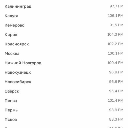
Калининград
97.7 FM
Калуга
106.1 FM
Кемерово
91.5 FM
Киров
104.3 FM
Красноярск
102.2 FM
Москва
100.1 FM
Нижний Новгород
100.4 FM
Новокузнецк
96.9 FM
Новосибирск
96.6 FM
Озёрск
95.4 FM
Пенза
101.4 FM
Пермь
98.9 FM
Псков
88.3 FM