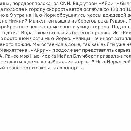
ин», передает телеканал CNN. Еще утром «Айрин» был
а подходе к городу скорость ветра ослабла со 120 до 1
но в 9 утра на Нью-Йорк обрушились массы дождевой в
йоне Нижний Манхэттен вышла из берегов река Гудзон. 
прибрежные пешеходные зоны и улицы города. Подтоп
го дома. Вода также вышла из берегов пролива Ист-Ри
в восточной части Нью-Йорка. «Улицы начинает затапл
вного дождя. Мы остаемся в доме, так как выйти уже не
Манхеттена . «Айрин» продолжает представлять серьез
. Ранее мэр Нью-Йорка Майкл Блумберг призвал жител
 оставаться дома во избежание жертв. В Нью-Йорке се
й транспорт и закрыты аэропорты.