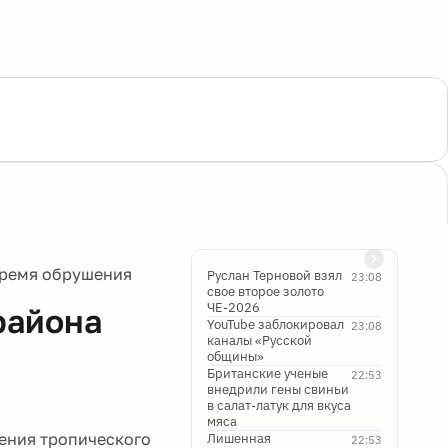
время обрушения
Руслан Терновой взял
23:08
свое второе золото
ЧЕ-2026
района
YouTube заблокировал
23:08
каналы «Русской
общины»
Британские ученые
22:53
внедрили гены свиньи
в салат-латук для вкуса
мяса
шения тропического
Лишенная
22:53