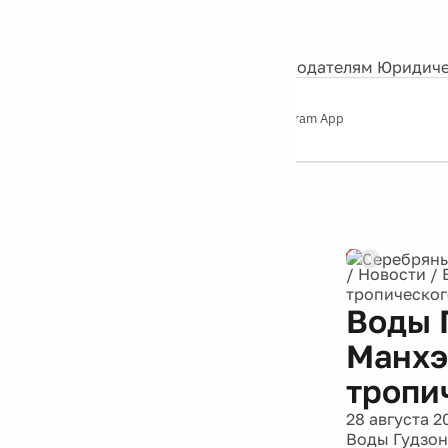
События
Контакты
О нас
Экскурсии
Silver Studio
Рекламодателям
Юридиче
Слушайте
App Store
Google Play
Telegram App
Серебряный
дождь
12+
Реклама
/
Новости
/
тропическог
Воды 
Манхэ
тропи
28 августа 2
Воды Гудзон