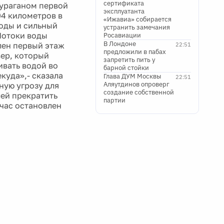
сертификата
 ураганом первой
эксплуатанта
04 километров в
«Ижавиа» собирается
оды и сильный
устранить замечания
Потоки воды
Росавиации
В Лондоне
лен первый этаж
22:51
предложили в пабах
вер, который
запретить пить у
ивать водой во
барной стойки
куда»,- сказала
Глава ДУМ Москвы
22:51
Аляутдинов опроверг
ную угрозу для
создание собственной
ей прекратить
партии
йчас остановлен