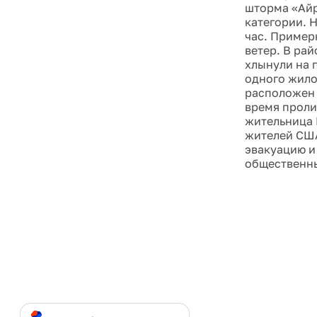
шторма «Айр
категории. Н
час. Пример
ветер. В ра
хлынули на 
одного жило
расположен 
время проли
жительница 
жителей США
эвакуацию и
общественны