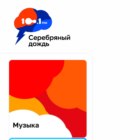
Москва 100.1 FM
Апатиты
Астрахань
Волгоград
Вологда
Екатеринбург
Иваново
Казань
Калининград
Калуга