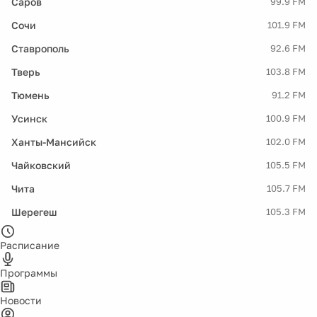
Саров
99.9 FM
Сочи
101.9 FM
Ставрополь
92.6 FM
Тверь
103.8 FM
Тюмень
91.2 FM
Усинск
100.9 FM
Ханты-Мансийск
102.0 FM
Чайковский
105.5 FM
Чита
105.7 FM
Шерегеш
105.3 FM
Расписание
Программы
Новости