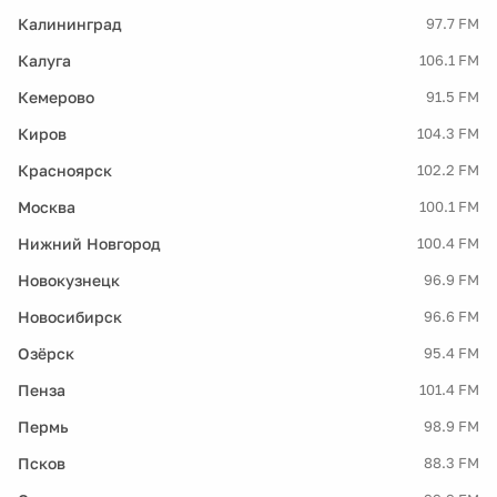
Калининград
97.7 FM
Калуга
106.1 FM
Кемерово
91.5 FM
Киров
104.3 FM
Красноярск
102.2 FM
Москва
100.1 FM
Нижний Новгород
100.4 FM
Новокузнецк
96.9 FM
Новосибирск
96.6 FM
Озёрск
95.4 FM
Пенза
101.4 FM
Пермь
98.9 FM
Псков
88.3 FM