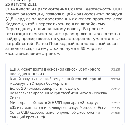
25 августа 2011
США внесли на рассмотрение Совета Безопасности ООН
проект резолюции, позволяющей «разморозить» порядка
$1,5 млрд из ранее арестованных активов правительства
Каддафи, чтобы передать эти деньги ливийскому
Переходному национальному совету. В проекте
резолюции отмечается, что «размороженные» средства
пойдут, прежде всего, на удовлетворение гуманитарных
потребностей. Ранее Переходный национальный совет
заявил о том, что ему срочно нужны $5 млрд на
«восстановление страны».
ВДНХ может войти в основной список Всемирного
23:05
наследия ЮНЕСКО
Китай запустит первый регулярный контейнерный
22:34
маршрут в ЕС через Севморпуть
Более 20 человек задержаны по делу о
22:12
незарегистрированных криптообменниках в «Москва-
Сити»
Минздрав добавил в ЖНВЛП препарат «Энхерту»
22:12
«Флит Лизинг» купил бывшую «дочку» Mercedes-Benz
21:39
Сенат США одобрил законопроект об ужесточении
21:08
санкций против РФ