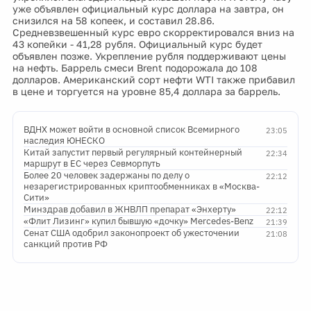
уже объявлен официальный курс доллара на завтра, он
снизился на 58 копеек, и составил 28.86.
Средневзвешенный курс евро скорректировался вниз на
43 копейки - 41,28 рубля. Официальный курс будет
объявлен позже. Укрепление рубля поддерживают цены
на нефть. Баррель смеси Brent подорожала до 108
долларов. Американский сорт нефти WTI также прибавил
в цене и торгуется на уровне 85,4 доллара за баррель.
ВДНХ может войти в основной список Всемирного
23:05
наследия ЮНЕСКО
Китай запустит первый регулярный контейнерный
22:34
маршрут в ЕС через Севморпуть
Более 20 человек задержаны по делу о
22:12
незарегистрированных криптообменниках в «Москва-
Сити»
Минздрав добавил в ЖНВЛП препарат «Энхерту»
22:12
«Флит Лизинг» купил бывшую «дочку» Mercedes-Benz
21:39
Сенат США одобрил законопроект об ужесточении
21:08
санкций против РФ