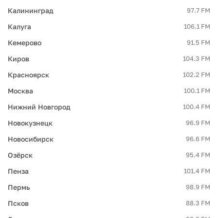
Калининград
97.7 FM
Калуга
106.1 FM
Кемерово
91.5 FM
Киров
104.3 FM
Красноярск
102.2 FM
Москва
100.1 FM
Нижний Новгород
100.4 FM
Новокузнецк
96.9 FM
Новосибирск
96.6 FM
Озёрск
95.4 FM
Пенза
101.4 FM
Пермь
98.9 FM
Псков
88.3 FM