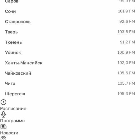
Саров
99.9 FM
Сочи
101.9 FM
Ставрополь
92.6 FM
Тверь
103.8 FM
Тюмень
91.2 FM
Усинск
100.9 FM
Ханты-Мансийск
102.0 FM
Чайковский
105.5 FM
Чита
105.7 FM
Шерегеш
105.3 FM
Расписание
Программы
Новости