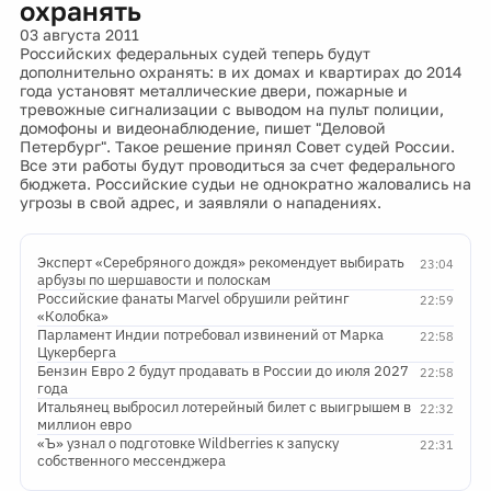
охранять
03 августа 2011
Российских федеральных судей теперь будут
дополнительно охранять: в их домах и квартирах до 2014
года установят металлические двери, пожарные и
тревожные сигнализации с выводом на пульт полиции,
домофоны и видеонаблюдение, пишет "Деловой
Петербург". Такое решение принял Совет судей России.
Все эти работы будут проводиться за счет федерального
бюджета. Российские судьи не однократно жаловались на
угрозы в свой адрес, и заявляли о нападениях.
Эксперт «Серебряного дождя» рекомендует выбирать
23:04
арбузы по шершавости и полоскам
Российские фанаты Marvel обрушили рейтинг
22:59
«Колобка»
Парламент Индии потребовал извинений от Марка
22:58
Цукерберга
Бензин Евро 2 будут продавать в России до июля 2027
22:58
года
Итальянец выбросил лотерейный билет с выигрышем в
22:32
миллион евро
«Ъ» узнал о подготовке Wildberries к запуску
22:31
собственного мессенджера