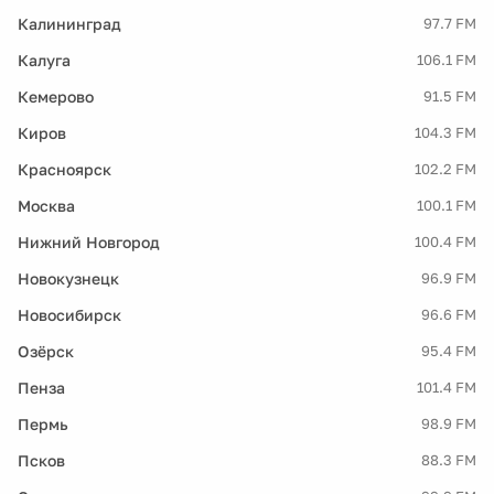
Калининград
97.7 FM
Калуга
106.1 FM
Кемерово
91.5 FM
Киров
104.3 FM
Красноярск
102.2 FM
Москва
100.1 FM
Нижний Новгород
100.4 FM
Новокузнецк
96.9 FM
Новосибирск
96.6 FM
Озёрск
95.4 FM
Пенза
101.4 FM
Пермь
98.9 FM
Псков
88.3 FM