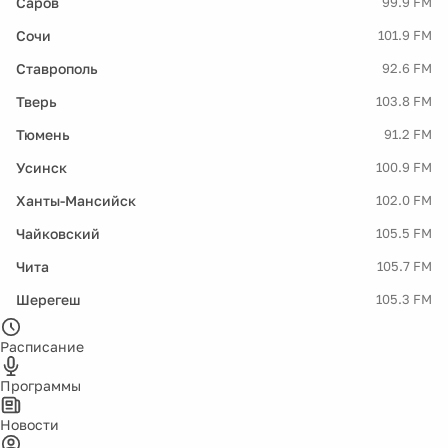
Саров
99.9 FM
Сочи
101.9 FM
Ставрополь
92.6 FM
Тверь
103.8 FM
Тюмень
91.2 FM
Усинск
100.9 FM
Ханты-Мансийск
102.0 FM
Чайковский
105.5 FM
Чита
105.7 FM
Шерегеш
105.3 FM
Расписание
Программы
Новости