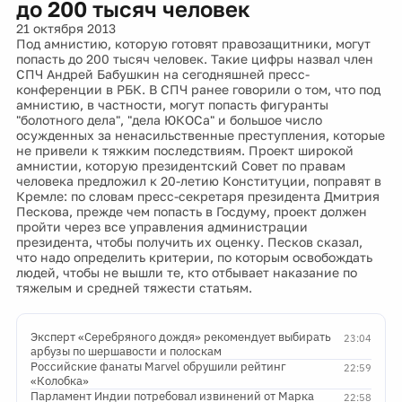
до 200 тысяч человек
21 октября 2013
Под амнистию, которую готовят правозащитники, могут
попасть до 200 тысяч человек. Такие цифры назвал член
СПЧ Андрей Бабушкин на сегодняшней пресс-
конференции в РБК. В СПЧ ранее говорили о том, что под
амнистию, в частности, могут попасть фигуранты
"болотного дела", "дела ЮКОСа" и большое число
осужденных за ненасильственные преступления, которые
не привели к тяжким последствиям. Проект широкой
амнистии, которую президентский Совет по правам
человека предложил к 20-летию Конституции, поправят в
Кремле: по словам пресс-секретаря президента Дмитрия
Пескова, прежде чем попасть в Госдуму, проект должен
пройти через все управления администрации
президента, чтобы получить их оценку. Песков сказал,
что надо определить критерии, по которым освобождать
людей, чтобы не вышли те, кто отбывает наказание по
тяжелым и средней тяжести статьям.
Эксперт «Серебряного дождя» рекомендует выбирать
23:04
арбузы по шершавости и полоскам
Российские фанаты Marvel обрушили рейтинг
22:59
«Колобка»
Парламент Индии потребовал извинений от Марка
22:58