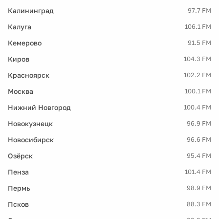
Калининград
97.7 FM
Калуга
106.1 FM
Кемерово
91.5 FM
Киров
104.3 FM
Красноярск
102.2 FM
Москва
100.1 FM
Нижний Новгород
100.4 FM
Новокузнецк
96.9 FM
Новосибирск
96.6 FM
Озёрск
95.4 FM
Пенза
101.4 FM
Пермь
98.9 FM
Псков
88.3 FM