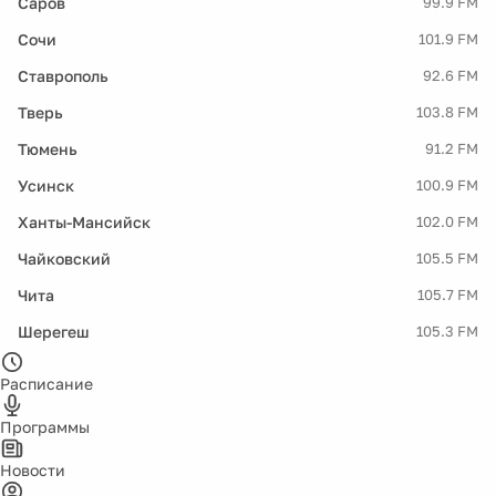
Саров
99.9 FM
Сочи
101.9 FM
Ставрополь
92.6 FM
Тверь
103.8 FM
Тюмень
91.2 FM
Усинск
100.9 FM
Ханты-Мансийск
102.0 FM
Чайковский
105.5 FM
Чита
105.7 FM
Шерегеш
105.3 FM
Расписание
Программы
Новости