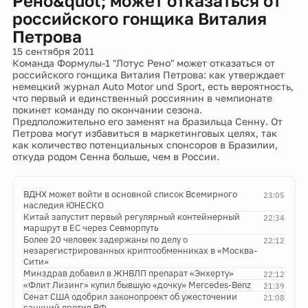
Рено&quot; может отказаться от
российского гонщика Виталия
Петрова
15 сентября 2011
Команда Формулы-1 "Лотус Рено" может отказаться от
российского гонщика Виталия Петрова: как утверждает
немецкий журнал Auto Motor und Sport, есть вероятность,
что первый и единственный россиянин в чемпионате
покинет команду по окончании сезона.
Предположительно его заменят на бразильца Сенну. От
Петрова могут избавиться в маркетинговых целях, так
как количество потенциальных спонсоров в Бразилии,
откуда родом Сенна больше, чем в России.
ВДНХ может войти в основной список Всемирного
23:05
наследия ЮНЕСКО
Китай запустит первый регулярный контейнерный
22:34
маршрут в ЕС через Севморпуть
Более 20 человек задержаны по делу о
22:12
незарегистрированных криптообменниках в «Москва-
Сити»
Минздрав добавил в ЖНВЛП препарат «Энхерту»
22:12
«Флит Лизинг» купил бывшую «дочку» Mercedes-Benz
21:39
Сенат США одобрил законопроект об ужесточении
21:08
санкций против РФ