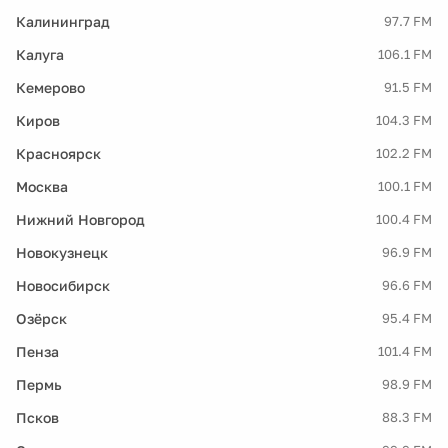
Калининград
97.7 FM
Калуга
106.1 FM
Кемерово
91.5 FM
Киров
104.3 FM
Красноярск
102.2 FM
Москва
100.1 FM
Нижний Новгород
100.4 FM
Новокузнецк
96.9 FM
Новосибирск
96.6 FM
Озёрск
95.4 FM
Пенза
101.4 FM
Пермь
98.9 FM
Псков
88.3 FM