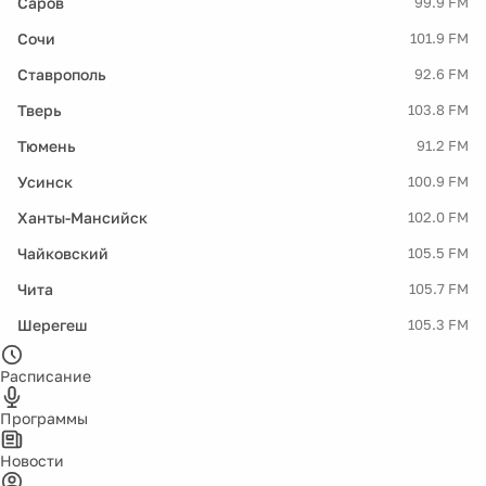
Саров
99.9 FM
Сочи
101.9 FM
Ставрополь
92.6 FM
Тверь
103.8 FM
Тюмень
91.2 FM
Усинск
100.9 FM
Ханты-Мансийск
102.0 FM
Чайковский
105.5 FM
Чита
105.7 FM
Шерегеш
105.3 FM
Расписание
Программы
Новости