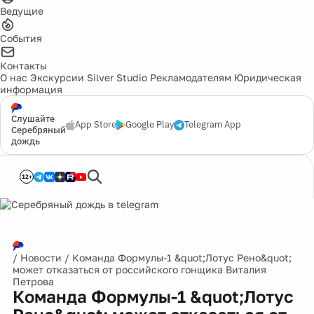
Ведущие
События
Контакты
О нас
Экскурсии
Silver Studio
Рекламодателям
Юридическая
информация
Слушайте
App Store
Google Play
Telegram App
Серебряный
дождь
12+
/
Новости
/
Команда Формулы-1 &quot;Лотус Рено&quot;
может отказаться от российского гонщика Виталия
Петрова
Команда Формулы-1 &quot;Лотус