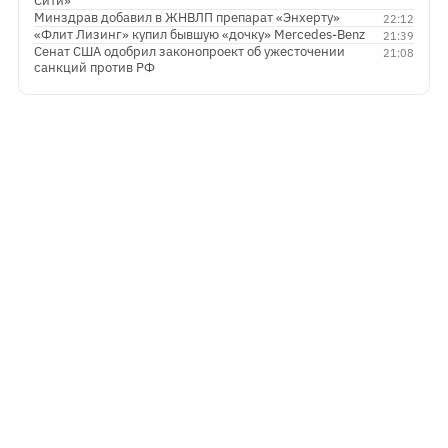
Сити»
Минздрав добавил в ЖНВЛП препарат «Энхерту»
22:12
«Флит Лизинг» купил бывшую «дочку» Mercedes-Benz
21:39
Сенат США одобрил законопроект об ужесточении
21:08
санкций против РФ