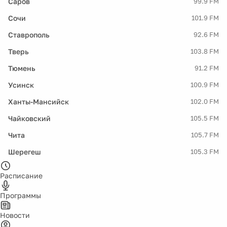
Саров
99.9 FM
Сочи
101.9 FM
Ставрополь
92.6 FM
Тверь
103.8 FM
Тюмень
91.2 FM
Усинск
100.9 FM
Ханты-Мансийск
102.0 FM
Чайковский
105.5 FM
Чита
105.7 FM
Шерегеш
105.3 FM
Расписание
Программы
Новости