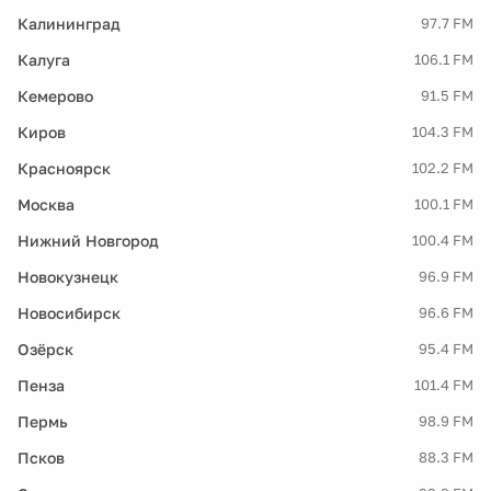
Калининград
97.7 FM
Калуга
106.1 FM
Кемерово
91.5 FM
Киров
104.3 FM
Красноярск
102.2 FM
Москва
100.1 FM
Нижний Новгород
100.4 FM
Новокузнецк
96.9 FM
Новосибирск
96.6 FM
Озёрск
95.4 FM
Пенза
101.4 FM
Пермь
98.9 FM
Псков
88.3 FM