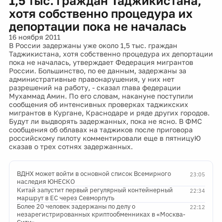
1,5 тыс. граждан Таджикистана,
хотя собственно процедура их
депортации пока не началась
16 ноября 2011
В России задержаны уже около 1,5 тыс. граждан
Таджикистана, хотя собственно процедура их депортации
пока не началась, утверждает Федерация мигрантов
России. Большинство, по ее данным, задержаны за
административные правонарушения, у них нет
разрешений на работу, - сказал глава федерации
Мухаммад Амин. По его словам, накануне поступили
сообщения об интенсивных проверках таджикских
мигрантов в Кургане, Краснодаре и ряде других городов.
Будут ли выдворять задержанных, пока не ясно. В ФМС
сообщения об облавах на таджиков после приговора
российскому пилоту комментировали еще в пятницуЮ
сказав о трех сотнях задержанных.
ВДНХ может войти в основной список Всемирного
23:05
наследия ЮНЕСКО
Китай запустит первый регулярный контейнерный
22:34
маршрут в ЕС через Севморпуть
Более 20 человек задержаны по делу о
22:12
незарегистрированных криптообменниках в «Москва-