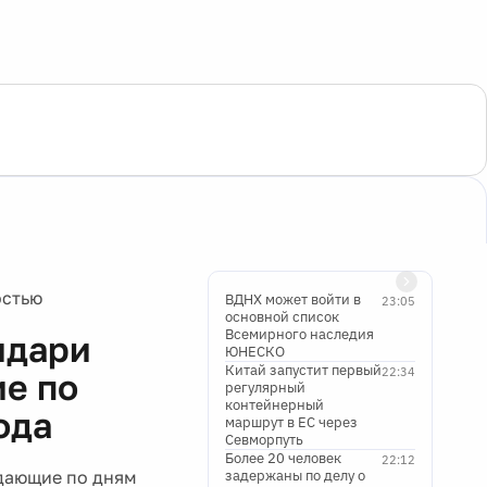
остью
ВДНХ может войти в
23:05
основной список
Всемирного наследия
ндари
ЮНЕСКО
Китай запустит первый
22:34
ие по
регулярный
контейнерный
ода
маршрут в ЕС через
Севморпуть
Более 20 человек
22:12
адающие по дням
задержаны по делу о