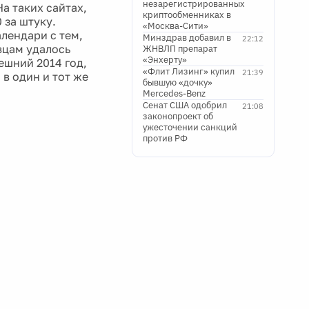
незарегистрированных
На таких сайтах,
криптообменниках в
 за штуку.
«Москва-Сити»
лендари с тем,
Минздрав добавил в
22:12
вцам удалось
ЖНВЛП препарат
«Энхерту»
ешний 2014 год,
«Флит Лизинг» купил
21:39
 в один и тот же
бывшую «дочку»
Mercedes-Benz
Сенат США одобрил
21:08
законопроект об
ужесточении санкций
против РФ