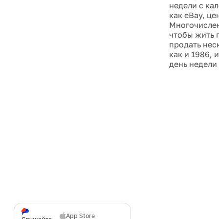
недели с кал
как eBay, це
Многочислен
чтобы жить 
продать нес
как и 1986, 
день недели 
App Store