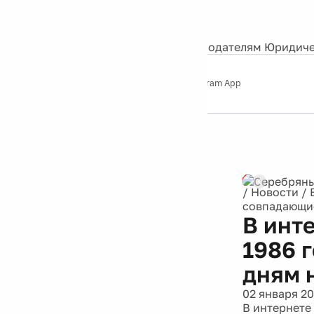
События
Контакты
О нас
Экскурсии
Silver Studio
Рекламодателям
Юридиче
Слушайте
App Store
Google Play
Telegram App
Серебряный
дождь
12+
/
Новости
/
совпадающие
В инт
1986 
дням 
02 января 2
В интернете