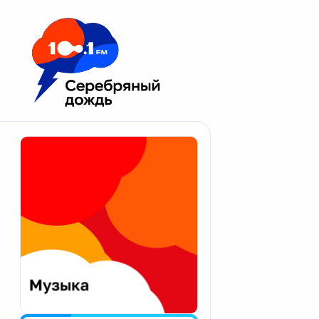
Москва 100.1 FM
Апатиты
Астрахань
Волгоград
Вологда
Екатеринбург
Иваново
Казань
Калининград
Калуга