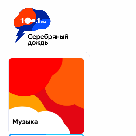
Москва 100.1 FM
Апатиты
Астрахань
Волгоград
Вологда
Екатеринбург
Иваново
Казань
Калининград
Калуга