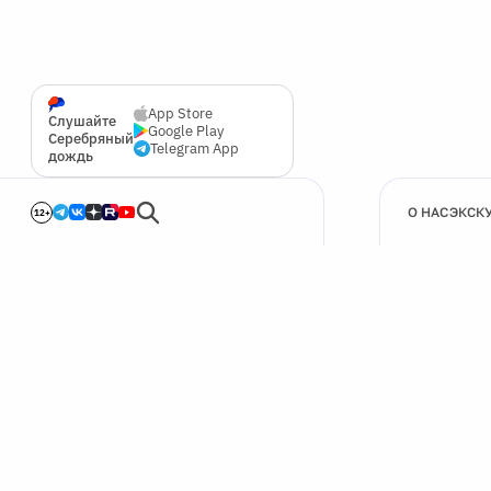
App Store
Слушайте
Google Play
Серебряный
Telegram App
дождь
О НАС
ЭКСК
12+
🍪
Мы используем cookie для улучшения работы сайта.