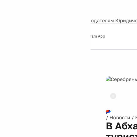
События
Контакты
О нас
Экскурсии
Silver Studio
Рекламодателям
Юридиче
Слушайте
App Store
Google Play
Telegram App
Серебряный
дождь
12+
Реклама
/
Новости
/
В Абха
турис