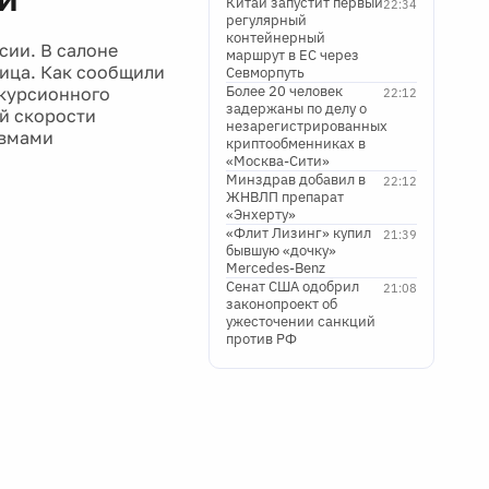
Китай запустит первый
22:34
регулярный
контейнерный
сии. В салоне
маршрут в ЕС через
Рица. Как сообщили
Севморпуть
Более 20 человек
скурсионного
22:12
задержаны по делу о
й скорости
незарегистрированных
авмами
криптообменниках в
«Москва-Сити»
Минздрав добавил в
22:12
ЖНВЛП препарат
«Энхерту»
«Флит Лизинг» купил
21:39
бывшую «дочку»
Mercedes-Benz
Сенат США одобрил
21:08
законопроект об
ужесточении санкций
против РФ