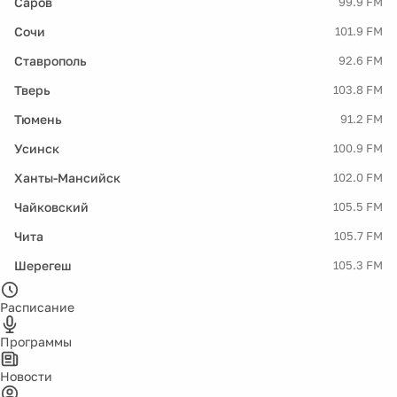
Саров
99.9 FM
Сочи
101.9 FM
Ставрополь
92.6 FM
Тверь
103.8 FM
Тюмень
91.2 FM
Усинск
100.9 FM
Ханты-Мансийск
102.0 FM
Чайковский
105.5 FM
Чита
105.7 FM
Шерегеш
105.3 FM
Расписание
Программы
Новости