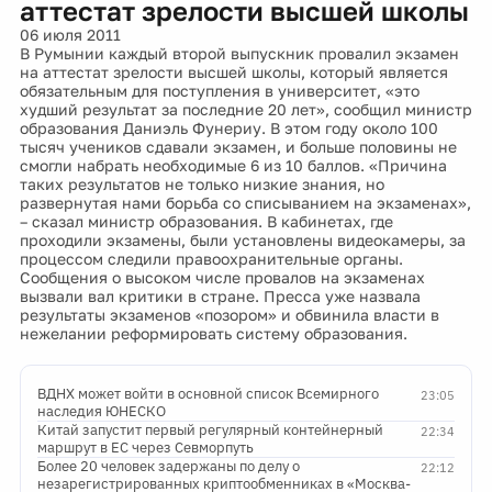
аттестат зрелости высшей школы
06 июля 2011
В Румынии каждый второй выпускник провалил экзамен
на аттестат зрелости высшей школы, который является
обязательным для поступления в университет, «это
худший результат за последние 20 лет», сообщил министр
образования Даниэль Фунериу. В этом году около 100
тысяч учеников сдавали экзамен, и больше половины не
смогли набрать необходимые 6 из 10 баллов. «Причина
таких результатов не только низкие знания, но
развернутая нами борьба со списыванием на экзаменах»,
– сказал министр образования. В кабинетах, где
проходили экзамены, были установлены видеокамеры, за
процессом следили правоохранительные органы.
Сообщения о высоком числе провалов на экзаменах
вызвали вал критики в стране. Пресса уже назвала
результаты экзаменов «позором» и обвинила власти в
нежелании реформировать систему образования.
ВДНХ может войти в основной список Всемирного
23:05
наследия ЮНЕСКО
Китай запустит первый регулярный контейнерный
22:34
маршрут в ЕС через Севморпуть
Более 20 человек задержаны по делу о
22:12
незарегистрированных криптообменниках в «Москва-