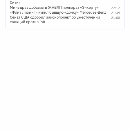
Сити»
Минздрав добавил в ЖНВЛП препарат «Энхерту»
22:12
«Флит Лизинг» купил бывшую «дочку» Mercedes-Benz
21:39
Сенат США одобрил законопроект об ужесточении
21:08
санкций против РФ