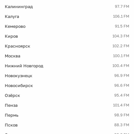
Калининград
97.7 FM
Калуга
106.1 FM
Кемерово
91.5 FM
Киров
104.3 FM
Красноярск
102.2 FM
Москва
100.1 FM
Нижний Новгород
100.4 FM
Новокузнецк
96.9 FM
Новосибирск
96.6 FM
Озёрск
95.4 FM
Пенза
101.4 FM
Пермь
98.9 FM
Псков
88.3 FM