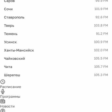
Саров
99.9 FM
Сочи
101.9 FM
Ставрополь
92.6 FM
Тверь
103.8 FM
Тюмень
91.2 FM
Усинск
100.9 FM
Ханты-Мансийск
102.0 FM
Чайковский
105.5 FM
Чита
105.7 FM
Шерегеш
105.3 FM
Расписание
Программы
Новости