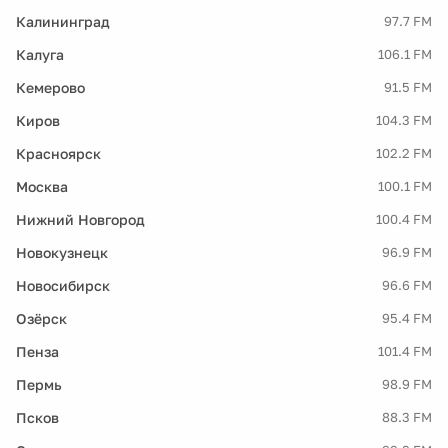
Калининград
97.7 FM
Калуга
106.1 FM
Кемерово
91.5 FM
Киров
104.3 FM
Красноярск
102.2 FM
Москва
100.1 FM
Нижний Новгород
100.4 FM
Новокузнецк
96.9 FM
Новосибирск
96.6 FM
Озёрск
95.4 FM
Пенза
101.4 FM
Пермь
98.9 FM
Псков
88.3 FM