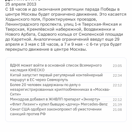
25 апреля 2013
С 18 часов и до окончания репетиции парада Победы в
центре Москвы будет ограничено движение. Это касается
Ходынского поля, Проектируемых проездов,
Ленинградского проспекта, улиц 1-я Тверская-Ямская и
Тверская, Кремлёвской набережной, Воздвиженки и
Нового Арбата, Садового кольца от Смоленской площади
до Каретной. Аналогичные ограничений введут еще 29
апреля и 3 мая с 18 часов, а 7 и 9 мая - с 6-ти утра будет
перекрыто движение в центре Москвы.
ВДНХ может войти в основной список Всемирного
23:05
наследия ЮНЕСКО
Китай запустит первый регулярный контейнерный
22:34
маршрут в ЕС через Севморпуть
Более 20 человек задержаны по делу о
22:12
незарегистрированных криптообменниках в «Москва-
Сити»
Минздрав добавил в ЖНВЛП препарат «Энхерту»
22:12
«Флит Лизинг» купил бывшую «дочку» Mercedes-Benz
21:39
Сенат США одобрил законопроект об ужесточении
21:08
санкций против РФ